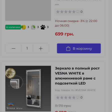
мм
0
Ночная скидка -3% (с 22:00
до 06:00)
3
3
3
в наличии
699 грн.
В корзину
Зеркало в полный рост
VESNA WHITE в
алюминиевой раме с
подсветкой LED
Код товара:
m-r#VESNA WHITE
0
11 711 грн.