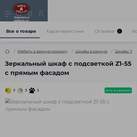
Зеркала и
мебель от
производителя
Все о товаре
Характеристики
Отзывов
В
0
Мебель в ванную комнату
Шкафы в ванную
Шкафы "Кла
Зеркальный шкаф с подсветкой Z1-55
с прямым фасадом
3
3
3
есть в наличии