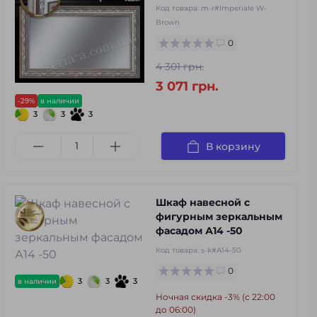
Код товара:
m-r#Imperiale W-
Brown
0
4 301 грн.
3 071 грн.
-29%
в наличии
3
3
3
В корзину
Шкаф навесной с
фигурным зеркальным
фасадом А14 -50
Код товара:
s-k#А14-50
0
3
3
3
в наличии
Ночная скидка -3% (с 22:00
до 06:00)