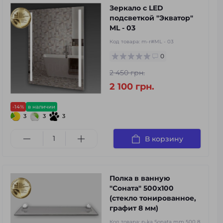
Зеркало с LED
подсветкой "Экватор"
ML - 03
Код товара:
m-r#ML - 03
0
2 450 грн.
2 100 грн.
-14%
в наличии
3
3
3
В корзину
Полка в ванную
"Соната" 500x100
(стекло тонированное,
графит 8 мм)
Код товара:
p-ka Sonata mm 500 8