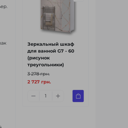
ер.
как
Зеркальный шкаф
для ванной G7 - 60
(рисунок
треугольники)
3 278 грн.
2 727 грн.
й