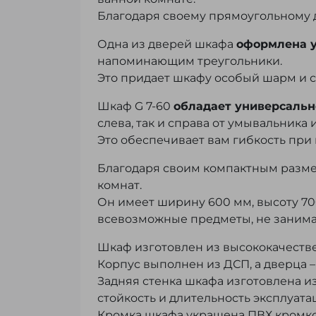
Благодаря своему прямоугольному д
Одна из дверей шкафа
оформлена 
напоминающим треугольники.
Это придает шкафу особый шарм и с
Шкаф G 7-60
обладает универсаль
слева, так и справа от умывальника 
Это обеспечивает вам гибкость при 
Благодаря своим компактным разме
комнат.
Он имеет ширину 600 мм, высоту 700
всевозможные предметы, не занима
Шкаф изготовлен из высококачеств
Корпус выполнен из ДСП, а дверца – 
Задняя стенка шкафа изготовлена и
стойкость и длительность эксплуата
Кромка шкафа украшена ПВХ кромко