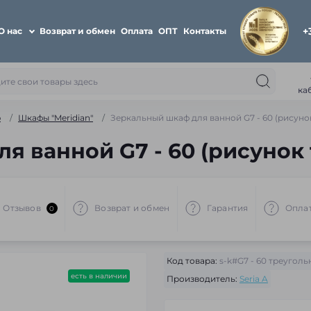
+
О нас
Возврат и обмен
Оплата
ОПТ
Контакты
ка
ю
Шкафы "Meridian"
Зеркальный шкаф для ванной G7 - 60 (рисуно
я ванной G7 - 60 (рисунок
Отзывов
Возврат и обмен
Гарантия
Опла
0
Код товара:
s-k#G7 - 60 треуголь
есть в наличии
Производитель:
Seria A