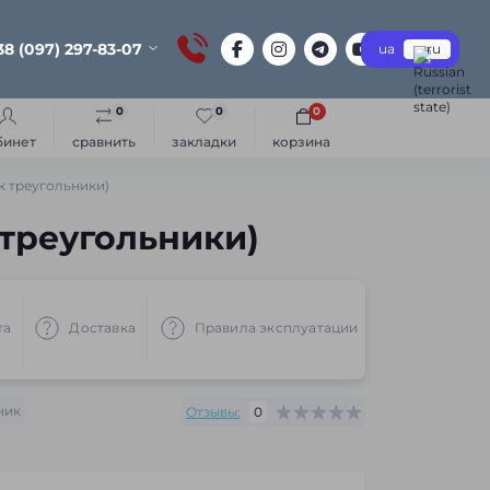
38 (097) 297-83-07
ua
ru
0
0
0
бинет
сравнить
закладки
корзина
к треугольники)
 треугольники)
та
Доставка
Правила эксплуатации
Рекоменд
ник
Отзывы:
0