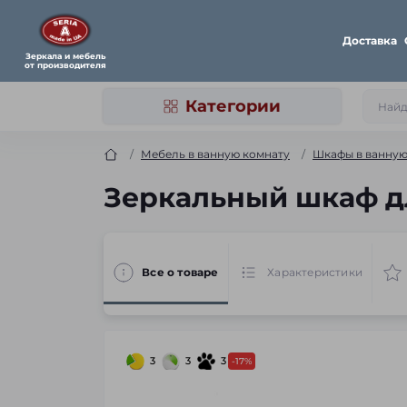
Доставка
Зеркала и мебель
от производителя
Категории
Мебель в ванную комнату
Шкафы в ванну
Зеркальный шкаф дл
Все о товаре
Характеристики
3
3
3
-17%