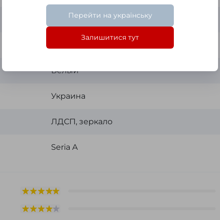
Перейти на українську
AGC Belgium (влагостойкое)
Залишитися тут
700x600x145 мм
Белый
Украина
ЛДСП, зеркало
Seria A