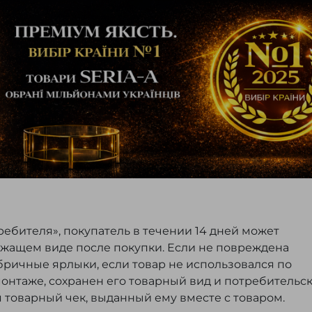
ребителя», покупатель в течении 14 дней может
ежащем виде после покупки. Если не повреждена
бричные ярлыки, если товар не использовался по
монтаже, сохранен его товарный вид и потребительс
я товарный чек, выданный ему вместе с товаром.