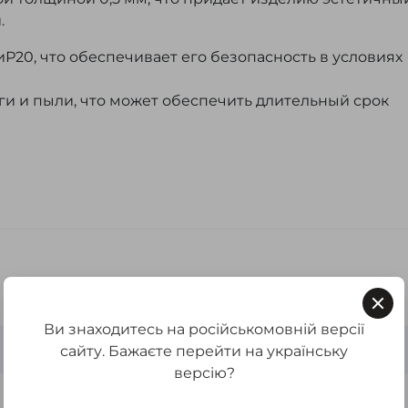
.
Р20, что обеспечивает его безопасность в условиях
аги и пыли, что может обеспечить длительный срок
Ви знаходитесь на російськомовній версії
+
сайту. Бажаєте перейти на українську
версію?
Swisspan