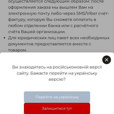
осуществляется следующим образом: после
оформления заказа мы вышлем Вам на
электронную почту либо через SMS/Viber счёт-
фактуру, которую Вы сможете оплатить в
любом отделении банка или с расчётного
счёта Вашей организации.
Для юридических лиц пакет всех необходимых
документов предоставляется вместе с
товаром.
Оплата частями и рассрочка
Для клиентов Seria-A доступна покупка
Ви знаходитесь на російськомовній версії
товаров в рассрочку и оплата по частям через
сайту. Бажаєте перейти на українську
ПриватБанк и Monobank. Это удобная
версію?
возможность приобрести необходимое
изделие уже сегодня и оплачивать его
стоимость постепенно. Подробности
Перейти на українську
оформления и актуальные условия уточняйте
Залишитися тут
у менеджера во время заказа.