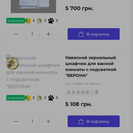
5 700 грн.
3
3
3
в наличии
В корзину
Навесной зеркальный
шкафчик для ванной
комнаты с подсветкой
"ВЕРОНА"
Код товара:
s-k Verona
0
3
3
3
в наличии
5 108 грн.
В корзину