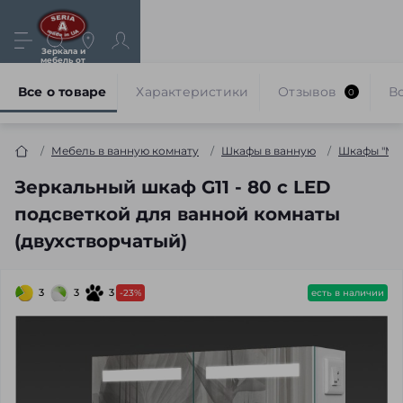
Зеркала и
мебель от
производителя
Все о товаре
Характеристики
Отзывов
В
0
Мебель в ванную комнату
Шкафы в ванную
Шкафы "Mer
Зеркальный шкаф G11 - 80 с LED
подсветкой для ванной комнаты
(двухстворчатый)
3
3
3
-23%
есть в наличии