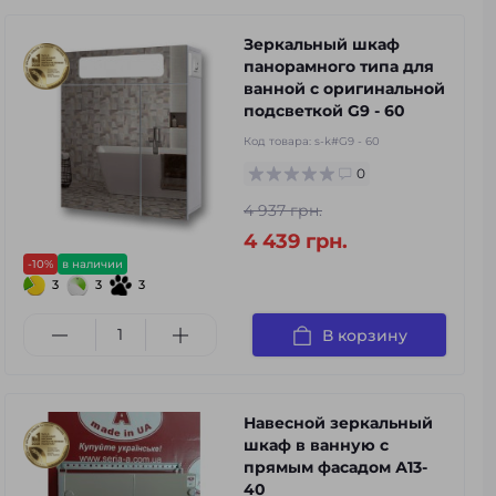
Зеркальный шкаф
панорамного типа для
ванной с оригинальной
подсветкой G9 - 60
Код товара:
s-k#G9 - 60
0
4 937 грн.
4 439 грн.
-10%
в наличии
3
3
3
В корзину
Навесной зеркальный
шкаф в ванную с
прямым фасадом А13-
40