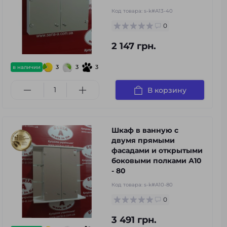
Код товара:
s-k#А13-40
0
2 147 грн.
3
3
3
в наличии
В корзину
Шкаф в ванную с
двумя прямыми
фасадами и открытыми
боковыми полками А10
- 80
Код товара:
s-k#А10-80
0
3 491 грн.