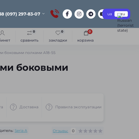
38 (097) 297-83-07
ua
ru
0
0
0
бинет
сравнить
закладки
корзина
ми боковыми полками А18-55
ыми боковыми
та
Доставка
Правила эксплуатации
Рекоменд
дитель:
Seria A
Отзывы:
0