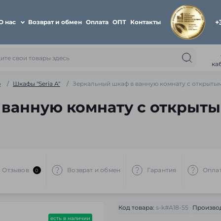
+
О нас
Возврат и обмен
Оплата
ОПТ
Контакты
ка
ю
Шкафы "Seria A"
Зеркальный шкаф в ванную комнату с открыты
 ванную комнату с открыт
Отзывов
Возврат и обмен
Гарантия
Опла
0
Код товара:
s-k#А18-55
Произво
есть в наличии