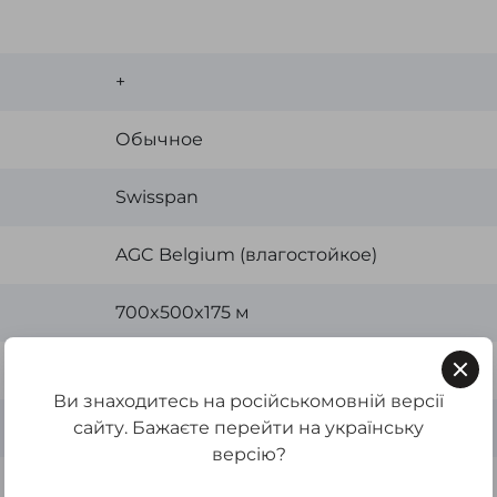
+
Обычное
Swisspan
AGC Belgium (влагостойкое)
700x500x175 м
Белый
Ви знаходитесь на російськомовній версії
сайту. Бажаєте перейти на українську
Украина
версію?
ЛДСП, зеркало