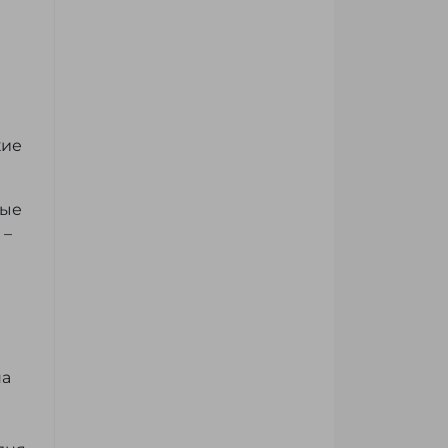
кие
ные
 –
на