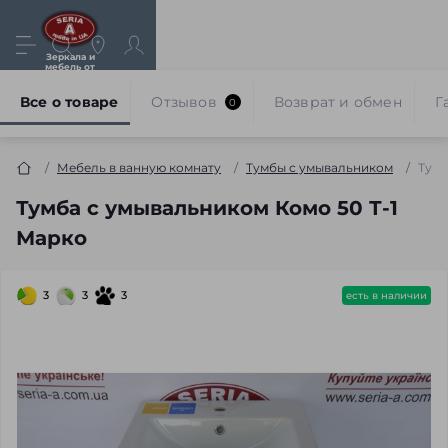
Зеркала и
мебель от
производителя
Все о товаре
Отзывов
Возврат и обмен
Г
0
Мебель в ванную комнату
Тумбы с умывальником
Тумб
Тумба с умывальником Комо 50 Т-1
Марко
3
3
3
есть в наличии