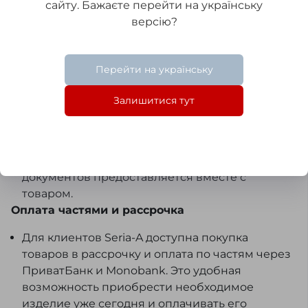
оплаты мы выдаем Вам товарный чек.
сайту. Бажаєте перейти на українську
Безналичная
версію?
Оплата по безналичному расчету
осуществляется следующим образом: после
Перейти на українську
оформления заказа мы вышлем Вам на
электронную почту либо через SMS/Viber счёт-
Залишитися тут
фактуру, которую Вы сможете оплатить в
любом отделении банка или с расчётного
счёта Вашей организации.
Для юридических лиц пакет всех необходимых
документов предоставляется вместе с
товаром.
Оплата частями и рассрочка
Для клиентов Seria-A доступна покупка
товаров в рассрочку и оплата по частям через
ПриватБанк и Monobank. Это удобная
возможность приобрести необходимое
изделие уже сегодня и оплачивать его