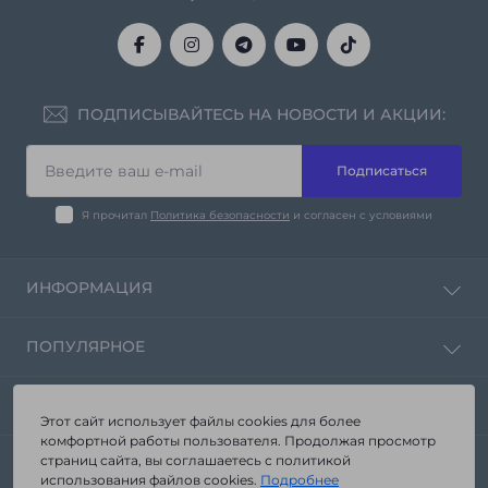
ПОДПИСЫВАЙТЕСЬ НА НОВОСТИ И АКЦИИ:
Подписаться
Я прочитал
Политика безопасности
и согласен с условиями
ИНФОРМАЦИЯ
Политика конфиденциальности
ПОПУЛЯРНОЕ
Контакты
Возврат товара
Зеркала от производителя «Seria-A»
КОНТАКТЫ И АДРЕС
Карта сайта
Корпусная мебель
Этот сайт использует файлы cookies для более
Производители
комфортной работы пользователя. Продолжая просмотр
Мебель в ванную комнату
г. Запорожье ул. Стартовая 3а
страниц сайта, вы соглашаетесь с политикой
Акции
МЕССЕНДЖЕРЫ
Мебель из стекла
использования файлов cookies.
Подробнее