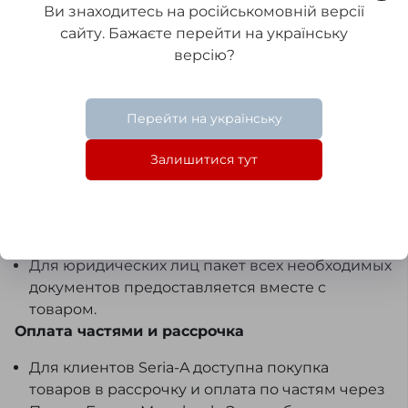
Оплата производится исключительно в
Ви знаходитесь на російськомовній версії
национальной валюте. В подтверждение
сайту. Бажаєте перейти на українську
оплаты мы выдаем Вам товарный чек.
версію?
Безналичная
Оплата по безналичному расчету
Перейти на українську
осуществляется следующим образом: после
оформления заказа мы вышлем Вам на
Залишитися тут
электронную почту либо через SMS/Viber счёт-
фактуру, которую Вы сможете оплатить в
любом отделении банка или с расчётного
счёта Вашей организации.
Для юридических лиц пакет всех необходимых
документов предоставляется вместе с
товаром.
Оплата частями и рассрочка
Для клиентов Seria-A доступна покупка
товаров в рассрочку и оплата по частям через