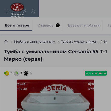
Зеркала и
мебель от
производителя
Все о товаре
Отзывов
Возврат и обмен
Г
0
Мебель в ванную комнату
Тумбы с умывальником
Тумб
Тумба с умывальником Cersania 55 Т-1
Марко (серая)
3
3
3
есть в наличии