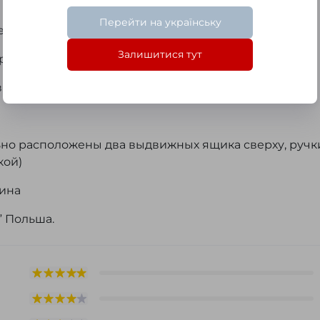
Перейти на українську
е ДСП
Залишитися тут
ремя слоями краски с полировкой и покрыта лаком)
ина Комо “Cersania” 80
ьно расположены два выдвижных ящика сверху, ручк
кой)
аина
” Польша.