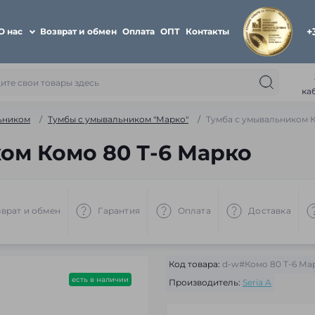
+
О нас
Возврат и обмен
Оплата
ОПТ
Контакты
ка
ьником
Тумбы с умывальником "Марко"
Тумба с умывальником К
ом Комо 80 Т-6 Марко
врат и обмен
Гарантия
Оплата
Доставка
Код товара:
d-w#Комо 80 Т-6 Ма
есть в наличии
Производитель:
Seria A