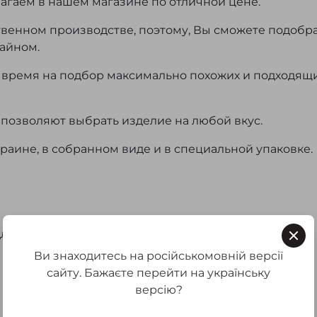
лагаем в нашем магазине по отличной цене.
ственном производстве, поэтому, Вы сможете подобр
зайном.
ь время на подбор максимально похожих и подходящ
позволяют выбрать изделие на любой вкус.
раине, в собранном виде и в специальной упаковке.
для ванной
Ви знаходитесь на російськомовній версії
сайту. Бажаєте перейти на українську
версію?