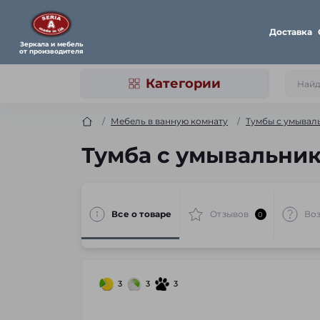
Доставка
Зеркала и мебель
от производителя
Категории
Мебель в ванную комнату
Тумбы с умывал
Тумба с умывальник
Все о товаре
Отзывов
Воз
0
3
3
3