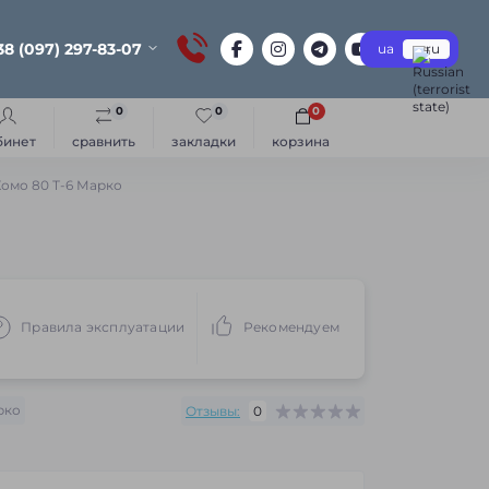
38 (097) 297-83-07
ua
ru
0
0
0
бинет
сравнить
закладки
корзина
омо 80 Т-6 Марко
Правила эксплуатации
Рекомендуем
рко
Отзывы:
0