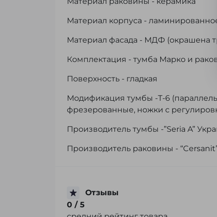
Материал раковины - керамика
Материал корпуса - ламинированно
Материал фасада - МДФ (окрашена т
Комплектация - тумба Марко и раков
Поверхность - гладкая
Модификация тумбы -Т-6 (параллел
фрезерованные, ножки с регулиров
Производитель тумбы -”Seria A” Укр
Производитель раковины - “Cersanit
Отзывы
0
/ 5
средний рейтинг товара