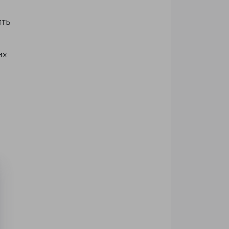
ать
их