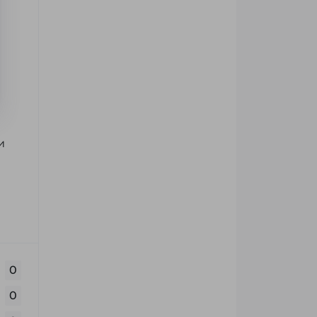
и
0
0