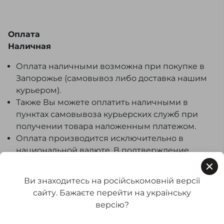
Оплата
Наличная
Оплата наличными возможна при покупке в
Запорожье (самовывоз либо доставка нашим
курьером).
Также Вы можете оплатить наличными в
пунктах самовывоза курьерских служб при
получении товара наложенным платежом.
Оплата производится исключительно в
национальной валюте. В подтверждение
оплаты мы выдаем Вам товарный чек.
Безналичная
Ви знаходитесь на російськомовній версії
сайту. Бажаєте перейти на українську
Оплата по безналичному расчету
версію?
осуществляется следующим образом: после
оформления заказа мы вышлем Вам на