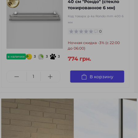
40 см "Рондо" (стекло
тонированное 6 мм)
Код товара:
p-ka Rondo mm 400 6
мм
0
Ночная скидка -3% (с 22:00
до 06:00)
3
3
3
в наличии
774 грн.
В корзину