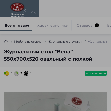
Зеркала и
мебель от
производителя
Все о товаре
Характеристики
Отзывов
В
0
Мебель из стекла
Журнальные столики
Журнальный ст
Журнальный стол “Вена”
550х700х520 овальный с полкой
3
3
3
есть в наличии