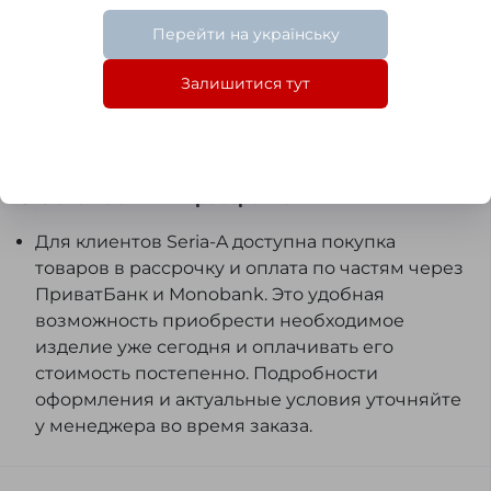
электронную почту либо через SMS/Viber счёт-
Перейти на українську
фактуру, которую Вы сможете оплатить в
любом отделении банка или с расчётного
Залишитися тут
счёта Вашей организации.
Для юридических лиц пакет всех необходимых
документов предоставляется вместе с
товаром.
Оплата частями и рассрочка
Для клиентов Seria-A доступна покупка
товаров в рассрочку и оплата по частям через
ПриватБанк и Monobank. Это удобная
возможность приобрести необходимое
изделие уже сегодня и оплачивать его
стоимость постепенно. Подробности
оформления и актуальные условия уточняйте
у менеджера во время заказа.