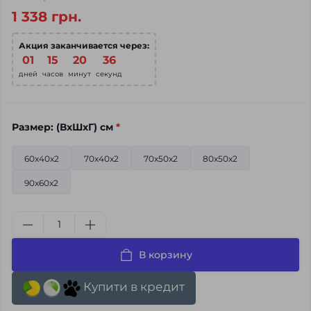
1 338 грн.
Акция заканчивается через:
01
:
15
:
20
:
35
дней
часов
минут
секунд
Размер: (ВхШхГ) см
*
60x40x2
70x40x2
70x50x2
80x50x2
90x60x2
В корзину
Купити в кредит