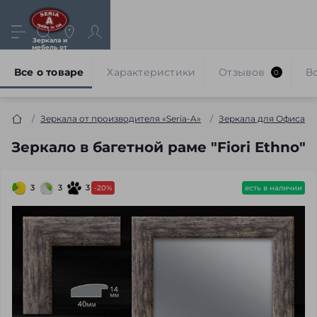
Зеркала и
мебель от
производителя
Все о товаре
Характеристики
Отзывов
В
0
Зеркала от производителя «Seria-A»
Зеркала для Офиса
Зеркало в багетной раме "Fiori Ethno"
3
3
3
-20%
есть в наличии