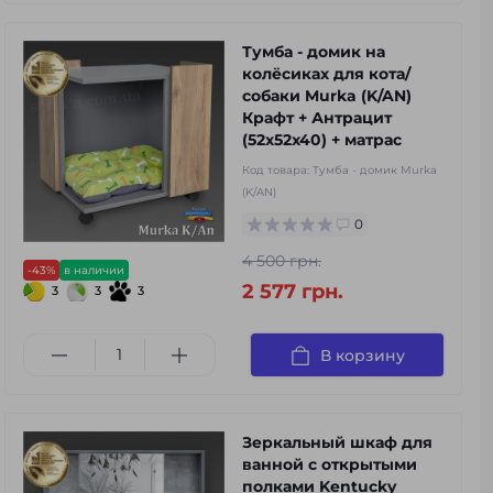
Тумба - домик на
колёсиках для кота/
собаки Murka (K/AN)
Крафт + Антрацит
(52x52x40) + матрас
Код товара:
Тумба - домик Murka
(K/AN)
0
4 500 грн.
-43%
в наличии
2 577 грн.
3
3
3
В корзину
Зеркальный шкаф для
ванной с открытыми
полками Kentucky