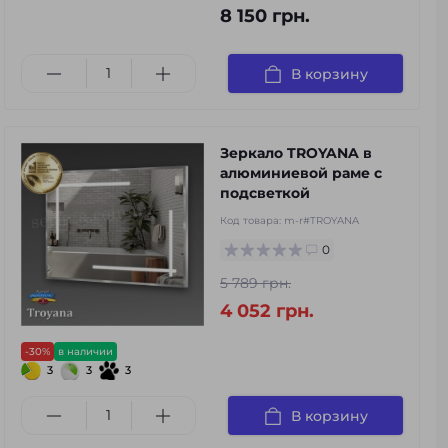
8 150 грн.
В корзину
Зеркало TROYANA в
алюминиевой раме с
подсветкой
Код товара:
m-r#TROYANA
0
5 789 грн.
4 052 грн.
-30%
в наличии
3
3
3
В корзину