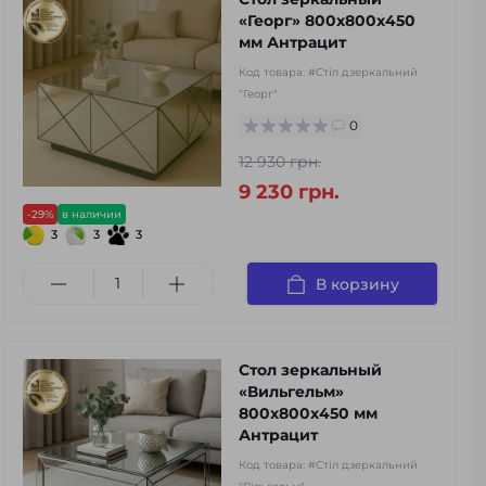
«Георг» 800х800х450
мм Антрацит
Код товара:
#Стіл дзеркальний
"Георг"
0
12 930 грн.
9 230 грн.
-29%
в наличии
3
3
3
В корзину
Стол зеркальный
«Вильгельм»
800х800х450 мм
Антрацит
Код товара:
#Стіл дзеркальний