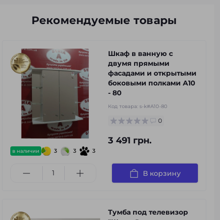
Рекомендуемые товары
Шкаф в ванную с
двумя прямыми
фасадами и открытыми
боковыми полками А10
- 80
Код товара:
s-k#А10-80
0
3 491 грн.
3
3
3
в наличии
В корзину
Тумба под телевизор