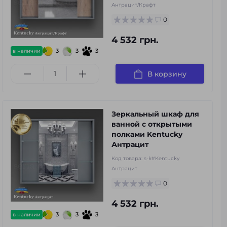
Антрацит/Крафт
0
4 532 грн.
3
3
3
в наличии
В корзину
Зеркальный шкаф для
ванной с открытыми
полками Kentucky
Антрацит
Код товара:
s-k#Kentucky
Антрацит
0
4 532 грн.
3
3
3
в наличии