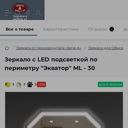
Зеркала и
мебель от
производителя
Все о товаре
Характеристики
Отзывов
В
0
Зеркала от производителя «Seria-A»
Зеркала для Офиса
Зеркало с LED подсветкой по
периметру "Экватор" ML - 30
3
3
3
-22%
есть в наличии