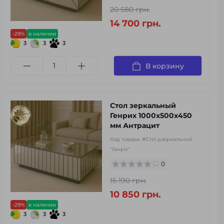
20 580 грн.
14 700 грн.
-29%
в наличии
3
3
3
В корзину
Стол зеркальный
Генрих 1000х500х450
мм Антрацит
Код товара:
#Стіл дзеркальний
"Генріх"
0
15 190 грн.
10 850 грн.
-29%
в наличии
3
3
3