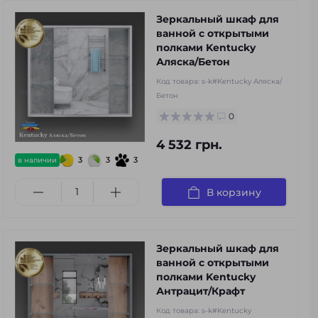
Зеркальный шкаф для
ванной с открытыми
полками Kentucky
Аляска/Бетон
Код товара:
s-k#Kentucky Аляска/
Бетон
0
4 532 грн.
3
3
3
в наличии
В корзину
Зеркальный шкаф для
ванной с открытыми
полками Kentucky
Антрацит/Крафт
Код товара:
s-k#Kentucky