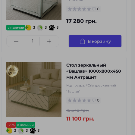
"Вільгельм"
0
17 280 грн.
3
3
3
в наличии
В корзину
Стол зеркальный
«Вацлав» 1000х800х450
мм Антрацит
Код товара:
#Стіл дзеркальний
"Вацлав"
0
15 540 грн.
11 100 грн.
-29%
в наличии
3
3
3