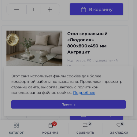
В корзину
Стол зеркальный
«Людовик»
800х800х450 мм
Антрацит
Код товара:
#Стіл дзеркальний
"Людовик"
0
Этот сайт использует файлы cookies для более
комфортной работы пользователя. Продолжая просмотр
11 780 грн.
страниц сайта, вы соглашаетесь с политикой
использования файлов cookies.
Подробнее
8 410 грн.
-29%
в наличии
3
3
3
Принять
В корзину
0
0
0
Быстрый заказ
В корзину
каталог
корзина
сравнить
закладки