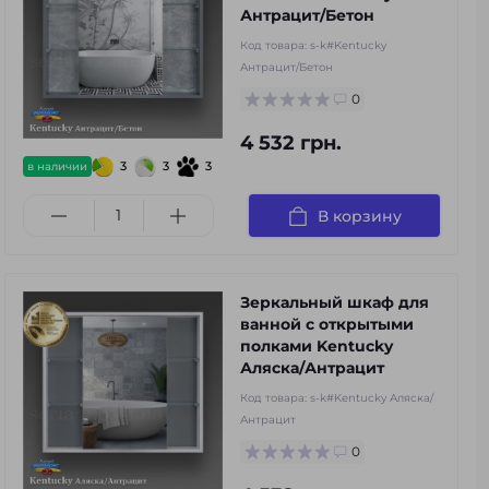
Антрацит/Бетон
Код товара:
s-k#Kentucky
Антрацит/Бетон
0
4 532 грн.
3
3
3
в наличии
В корзину
Зеркальный шкаф для
ванной с открытыми
полками Kentucky
Аляска/Антрацит
Код товара:
s-k#Kentucky Аляска/
Антрацит
0