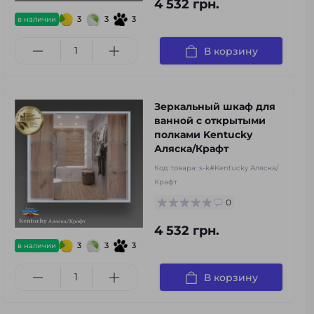
4 532 грн.
3
3
3
в наличии
В корзину
Зеркальный шкаф для
ванной с открытыми
полками Kentucky
Аляска/Крафт
Код товара:
s-k#Kentucky Аляска/
Крафт
0
4 532 грн.
3
3
3
в наличии
В корзину