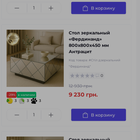
В корзину
Стол зеркальный
«Фердинанд»
800х800х450 мм
Антрацит
Код товара:
#Стіл дзеркальний
"Фердинанд"
0
12 930 грн.
9 230 грн.
-29%
в наличии
3
3
3
В корзину
Стол зеркальный