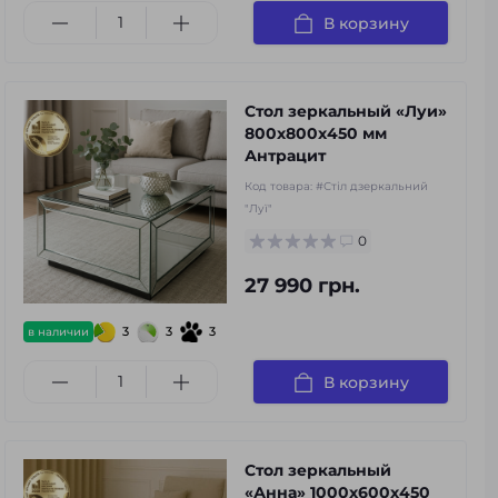
В корзину
Стол зеркальный «Луи»
800х800х450 мм
Антрацит
Код товара:
#Стіл дзеркальний
"Луї"
0
27 990 грн.
3
3
3
в наличии
В корзину
Стол зеркальный
«Анна» 1000х600х450