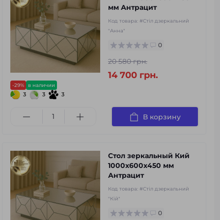
мм Антрацит
Код товара:
#Стіл дзеркальний
"Анна"
0
20 580 грн.
14 700 грн.
-29%
в наличии
3
3
3
В корзину
Стол зеркальный Кий
1000х600х450 мм
Антрацит
Код товара:
#Стіл дзеркальний
"Кій"
0