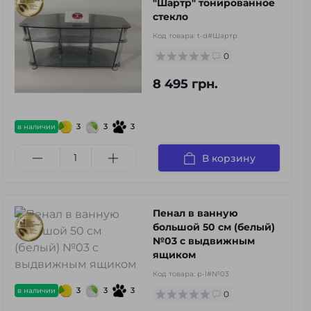
"Шартр" тонированное
стекло
Код товара:
t-d#Шартр
0
8 495 грн.
3
3
3
в наличии
В корзину
Пенал в ванную
большой 50 см (белый)
№03 с выдвижным
ящиком
Код товара:
p-l#№03
3
3
3
в наличии
0