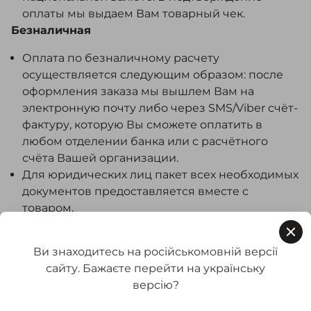
оплаты мы выдаем Вам товарный чек.
Безналичная
Оплата по безналичному расчету
осуществляется следующим образом: после
оформления заказа мы вышлем Вам на
электронную почту либо через SMS/Viber счёт-
фактуру, которую Вы сможете оплатить в
любом отделении банка или с расчётного
счёта Вашей организации.
Для юридических лиц пакет всех необходимых
документов предоставляется вместе с
товаром.
Оплата частями и рассрочка
Ви знаходитесь на російськомовній версії
Для клиентов Seria-A доступна покупка
сайту. Бажаєте перейти на українську
товаров в рассрочку и оплата по частям через
версію?
ПриватБанк и Monobank. Это удобная
возможность приобрести необходимое