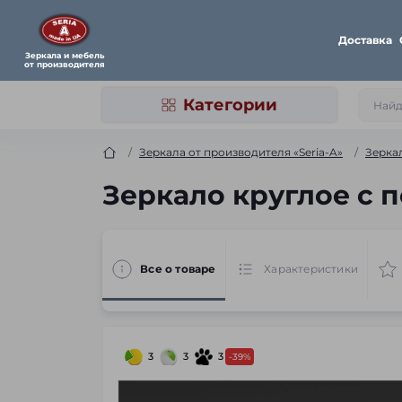
Доставка
Зеркала и мебель
от производителя
Категории
Зеркала от производителя «Seria-A»
Зерка
Зеркало круглое с п
Все о товаре
Характеристики
3
3
3
-39%