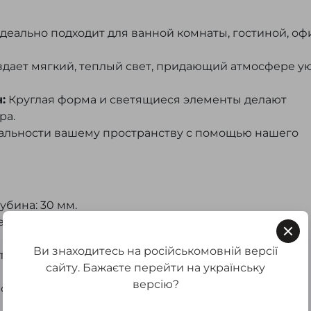
деально подходит для ванной комнаты, гостиной, оф
дает мягкий, теплый свет, придающий атмосфере ую
:
Круглая форма и светящиеся элементы делают
ра.
альности вашему пространству с помощью нашего
лубина: 30 мм.
 4 мм (AGC Belgium);
Ви знаходитесь на російськомовній версії
ателя, выведен медный провод);
сайту. Бажаєте перейти на українську
версію?
ости от размера зеркала);