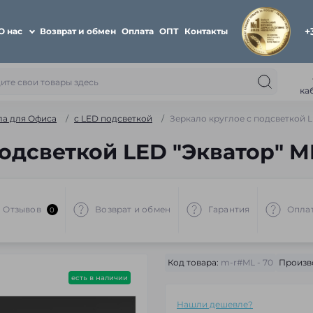
+
О нас
Возврат и обмен
Оплата
ОПТ
Контакты
ка
ла для Офиса
c LED подсветкой
Зеркало круглое с подсветкой L
одсветкой LED "Экватор" ML
Отзывов
Возврат и обмен
Гарантия
Опла
0
Код товара:
m-r#ML - 70
Произв
есть в наличии
Нашли дешевле?