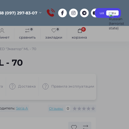
38 (097) 297-83-07
ua
ru
0
0
0
бинет
сравнить
закладки
корзина
ED "Экватор" ML - 70
 - 70
та
Доставка
Правила эксплуатации
Рекоменд
одитель:
Seria A
Отзывы:
0