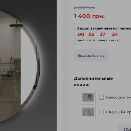
2 300 грн.
1 400 грн.
Акция заканчивается через
00
:
05
:
37
:
23
дней
часов
минут
секунд
Быстрый заказ
Дополнительные
опции:
Сенсорная кн
Шнур (+130 гр
50х