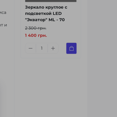
Зеркало круглое с
иса
подсветкой LED
"Экватор" ML - 70
т и
2 300 грн.
1 400 грн.