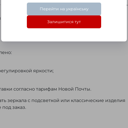
 холодная, белая 5500-6500К (кельвины), может быть
Перейти на українську
ие к стене
Залишитися тут
лено:
регулировкой яркости;
тавки согласно тарифам Новой Почты.
ть зеркала с подсветкой или классические изделия
 под заказ.