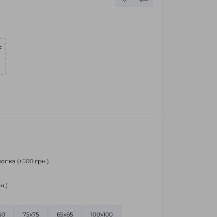
:
опка (+500 грн.)
н.)
50
75x75
65х65
100x100