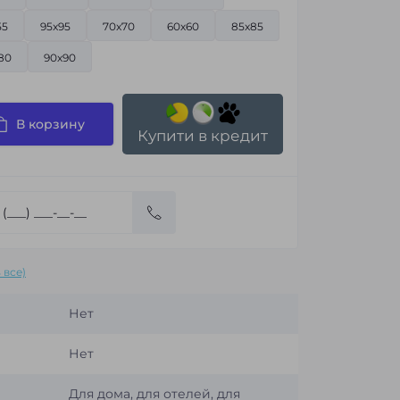
55
95x95
70x70
60х60
85x85
80
90х90
В корзину
Купити в кредит
 все)
Нет
Нет
Для дома, для отелей, для