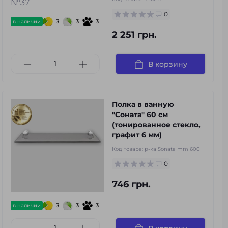
0
3
3
3
в наличии
2 251 грн.
В корзину
Полка в ванную
"Соната" 60 см
(тонированное стекло,
графит 6 мм)
Код товара:
p-ka Sonata mm 600
0
746 грн.
3
3
3
в наличии