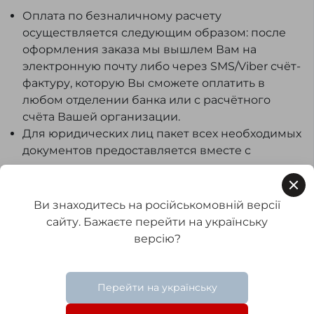
Оплата по безналичному расчету
осуществляется следующим образом: после
оформления заказа мы вышлем Вам на
электронную почту либо через SMS/Viber счёт-
фактуру, которую Вы сможете оплатить в
любом отделении банка или с расчётного
счёта Вашей организации.
Для юридических лиц пакет всех необходимых
документов предоставляется вместе с
товаром.
Оплата частями и рассрочка
Ви знаходитесь на російськомовній версії
Для клиентов Seria-A доступна покупка
сайту. Бажаєте перейти на українську
товаров в рассрочку и оплата по частям через
версію?
ПриватБанк и Monobank. Это удобная
возможность приобрести необходимое
изделие уже сегодня и оплачивать его
Перейти на українську
стоимость постепенно. Подробности
оформления и актуальные условия уточняйте