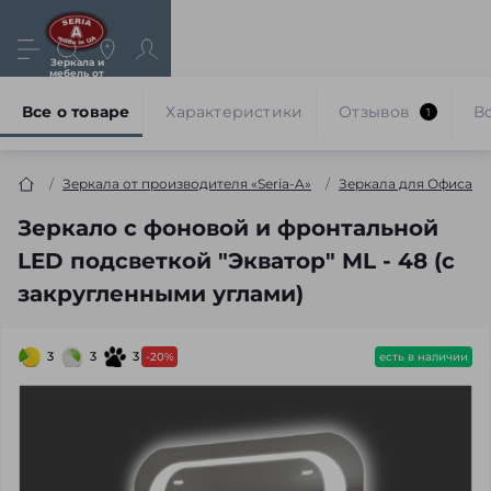
Зеркала и
мебель от
производителя
Все о товаре
Характеристики
Отзывов
В
1
Зеркала от производителя «Seria-A»
Зеркала для Офиса
Зеркало с фоновой и фронтальной
LED подсветкой "Экватор" ML - 48 (с
закругленными углами)
3
3
3
-20%
есть в наличии