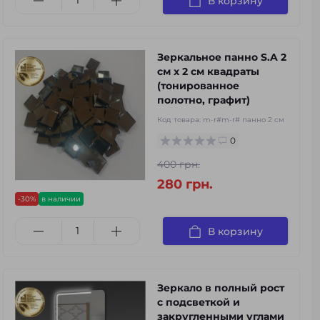
В корзину
Зеркальное панно S.A 2
см х 2 см квадраты
(тонированное
полотно, графит)
Код товара:
m-r#m-r# панно 2 см
0
400 грн.
280 грн.
-30%
в наличии
В корзину
Зеркало в полный рост
с подсветкой и
закругленными углами