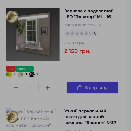
Зеркало с подсветкой
LED "Экватор" ML - 16
Код товара:
m-r#ML - 16
0
2 400 грн.
2 150 грн.
-10%
в наличии
3
3
3
В корзину
Узкий зеркальный
шкаф для ванной
комнаты "Эконом" №37
Код товара:
s-k#37