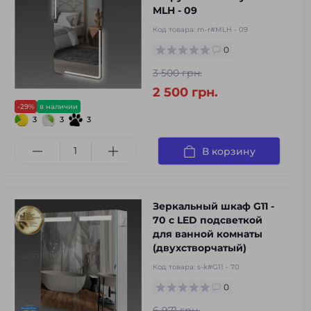
MLH - 09
Код товара:
m-r#MLH - 09
0
3 500 грн.
2 500 грн.
-29%
в наличии
3
3
3
В корзину
Зеркальный шкаф G11 -
70 с LED подсветкой
для ванной комнаты
(двухстворчатый)
Код товара:
s-k#G11 - 70
0
6 971 грн.