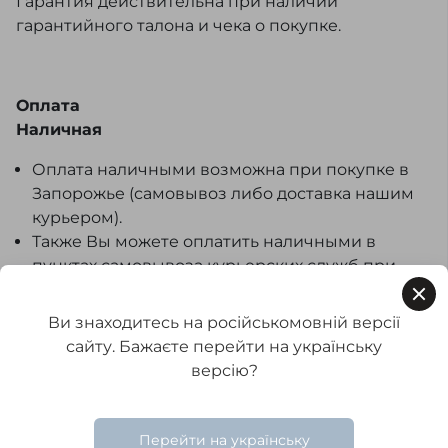
Гарантия действительна при наличии
гарантийного талона и чека о покупке.
Оплата
Наличная
Оплата наличными возможна при покупке в
Запорожье (самовывоз либо доставка нашим
курьером).
Также Вы можете оплатить наличными в
пунктах самовывоза курьерских служб при
получении товара наложенным платежом.
Оплата производится исключительно в
Ви знаходитесь на російськомовній версії
национальной валюте. В подтверждение
сайту. Бажаєте перейти на українську
оплаты мы выдаем Вам товарный чек.
версію?
Безналичная
Оплата по безналичному расчету
Перейти на українську