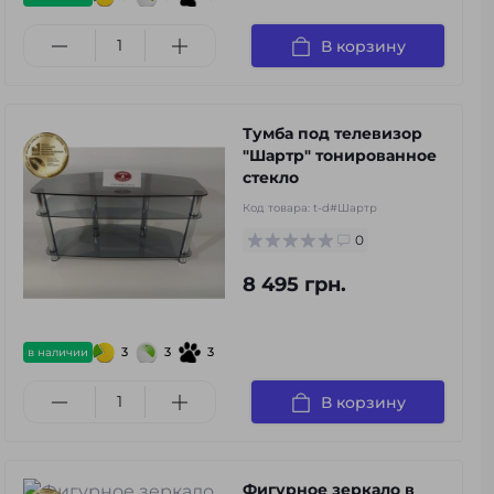
В корзину
Тумба под телевизор
"Шартр" тонированное
стекло
Код товара:
t-d#Шартр
0
8 495 грн.
3
3
3
в наличии
В корзину
Фигурное зеркало в