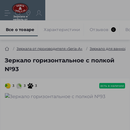
Зеркала и
мебель от
производителя
Все о товаре
Характеристики
Отзывов
В
0
Зеркала от производителя «Seria-A»
Зеркало для ванной 
Зеркало горизонтальное с полкой
№93
3
3
3
есть в наличии