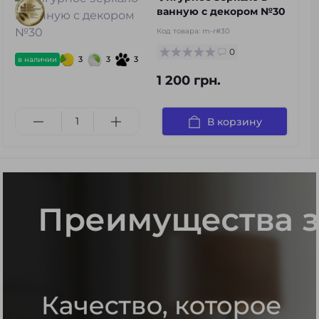
ванную с декором №30
Код товара:
m-r#30
0
3
3
3
в наличии
1 200 грн.
В корзину