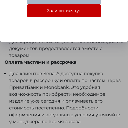
осуществляется следующим образом: после
оформления заказа мы вышлем Вам на
Залишитися тут
электронную почту либо через SMS/Viber счёт-
фактуру, которую Вы сможете оплатить в
любом отделении банка или с расчётного
счёта Вашей организации.
Для юридических лиц пакет всех необходимых
документов предоставляется вместе с
товаром.
Оплата частями и рассрочка
Для клиентов Seria-A доступна покупка
товаров в рассрочку и оплата по частям через
ПриватБанк и Monobank. Это удобная
возможность приобрести необходимое
изделие уже сегодня и оплачивать его
стоимость постепенно. Подробности
оформления и актуальные условия уточняйте
у менеджера во время заказа.