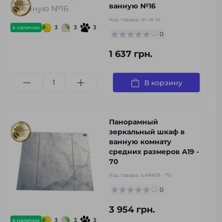
ванную №16
Код товара:
m-r# 16
3
3
3
в наличии
0
1 637 грн.
В корзину
Панорамный
зеркальный шкаф в
ванную комнату
средних размеров А19 -
70
Код товара:
s-k#А19 - 70
0
3 954 грн.
3
3
3
в наличии