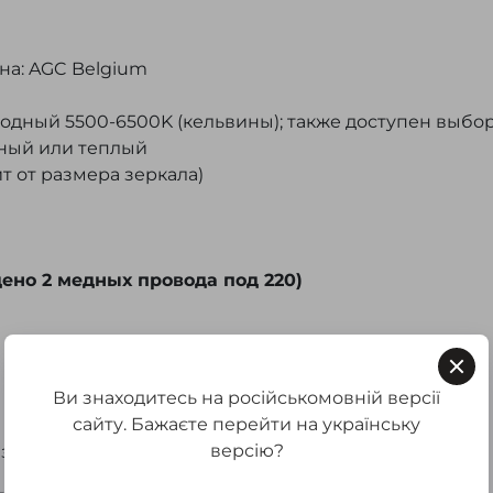
на: AGC Belgium
олодный 5500-6500K (кельвины); также доступен выбо
ьный или теплый
ит от размера зеркала)
ено 2 медных провода под 220)
 яркости;
Ви знаходитесь на російськомовній версії
сайту. Бажаєте перейти на українську
версію?
з в кротчайшие сроки.