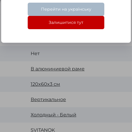
ставки согласно тарифам «Новой Почты»
Перейти на українську
Залишитися тут
Нет
В алюминиевой раме
120x60x3 см
Вертикальное
Холодный - Белый
SVІTANOK