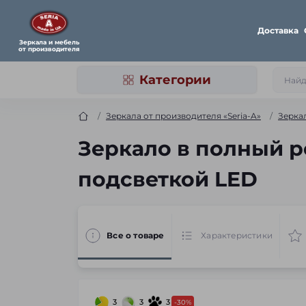
Доставка
Зеркала и мебель
от производителя
Категории
Зеркала от производителя «Seria-A»
Зерка
Зеркало в полный р
подсветкой LED
Все о товаре
Характеристики
3
3
3
-30%