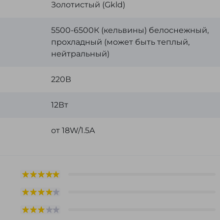
Золотистый (Gkld)
:
5500-6500К (кельвины) белоснежный,
прохладный (может быть теплый,
нейтральный)
220В
12Вт
от 18W/1.5A