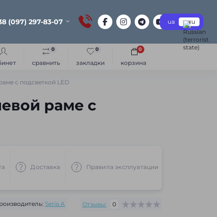
38 (097) 297-83-07
ua
ru
0
0
0
бинет
сравнить
закладки
корзина
раме с подсветкой LED
евой раме с
та
Доставка
Правила эксплуатации
Рекоменд
роизводитель:
Seria A
Отзывы:
0