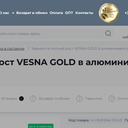
+
О нас
Возврат и обмен
Оплата
ОПТ
Контакты
ка
ло в гостиную
Зеркало в полный рост VESNA GOLD в алюминиевой 
ост VESNA GOLD в алюмини
Отзывов
Возврат и обмен
Гарантия
Опла
0
Код товара:
m-r#VESNA GOLD
П
есть в наличии