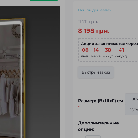
Нашли дешевле?
11 711 грн.
8 198 грн.
Акция заканчивается через
00
14
38
40
дней
часов
минут
секунд
Быстрый заказ
100
Размер: (ВхШхГ) см
*
150
Дополнительные
опции: