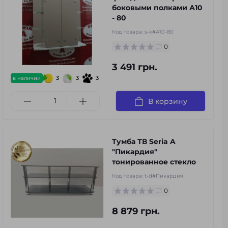
боковыми полками А10
- 80
Код товара:
s-k#А10-80
0
3 491 грн.
3
3
3
в наличии
В корзину
Тумба ТВ Seria A
"Пикардия"
тонированное стекло
Код товара:
t-d#Пикардия
0
8 879 грн.