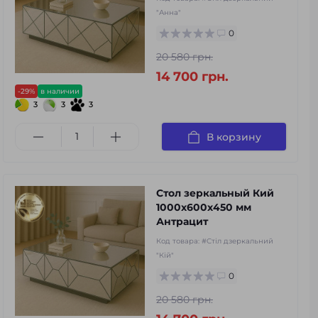
"Анна"
0
20 580 грн.
14 700 грн.
-29%
в наличии
3
3
3
В корзину
Стол зеркальный Кий
1000х600х450 мм
Антрацит
Код товара:
#Стіл дзеркальний
"Кій"
0
20 580 грн.