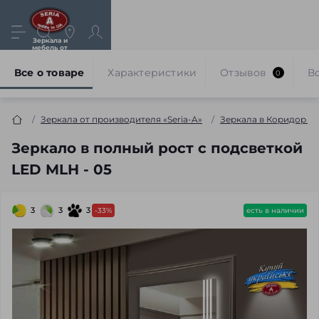
Зеркала и
мебель от
производителя
Все о товаре
Характеристики
Отзывов
В
0
Зеркала от производителя «Seria-A»
Зеркала в Коридор и
Зеркало в полный рост с подсветкой
LED MLH - 05
3
3
3
-33%
есть в наличии