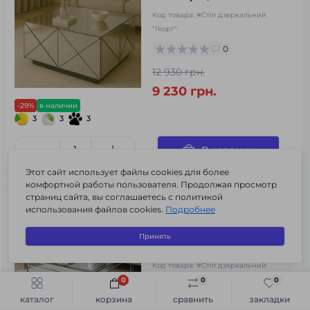
Код товара:
#Стіл дзеркальний
"Георг"
0
12 930 грн.
9 230 грн.
-29%
в наличии
3
3
3
В корзину
Этот сайт использует файлы cookies для более
комфортной работы пользователя. Продолжая просмотр
страниц сайта, вы соглашаетесь с политикой
Стол зеркальный
использования файлов cookies.
Подробнее
«Вильгельм»
800х800х450 мм
Принять
Антрацит
Код товара:
#Стіл дзеркальний
"Вільгельм"
0
0
0
Быстрый заказ
В корзину
каталог
корзина
сравнить
закладки
0