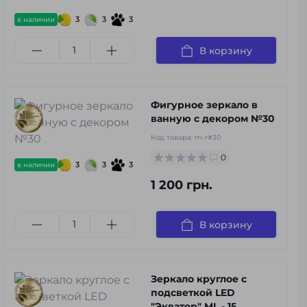
3
3
3
в наличии
В корзину
Фигурное зеркало в
ванную с декором №30
Код товара:
m-r#30
0
3
3
3
в наличии
1 200 грн.
В корзину
Зеркало круглое с
подсветкой LED
"Экватор" ML - 15