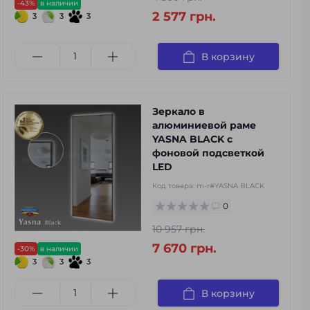
-43%
в наличии
2 577 грн.
3
3
3
В корзину
Зеркало в
алюминиевой раме
YASNA BLACK с
фоновой подсветкой
LED
Код товара:
m-r#YASNA BLACK
0
10 957 грн.
7 670 грн.
-30%
в наличии
3
3
3
В корзину