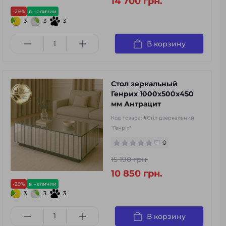
14 700 грн.
-29%
в наличии
3
3
3
В корзину
Стол зеркальный
Генрих 1000х500х450
мм Антрацит
Код товара:
#Стіл дзеркальний
"Генріх"
0
15 190 грн.
10 850 грн.
-29%
в наличии
3
3
3
В корзину