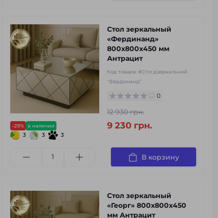
Стол зеркальный
«Фердинанд»
800х800х450 мм
Антрацит
Код товара:
#Стіл дзеркальний
"Фердинанд"
0
12 930 грн.
9 230 грн.
-29%
в наличии
3
3
3
В корзину
Стол зеркальный
«Георг» 800х800х450
мм Антрацит