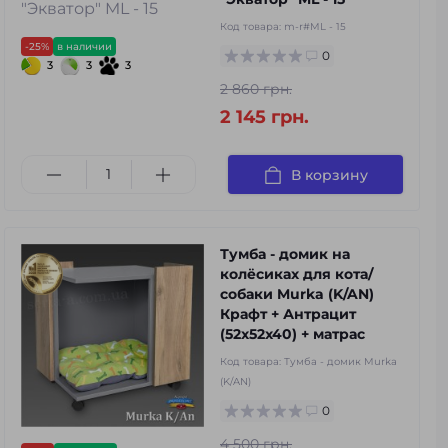
Код товара:
m-r#ML - 15
-25%
в наличии
0
3
3
3
2 860 грн.
2 145 грн.
В корзину
Тумба - домик на
колёсиках для кота/
собаки Murka (K/AN)
Крафт + Антрацит
(52x52x40) + матрас
Код товара:
Тумба - домик Murka
(K/AN)
0
4 500 грн.