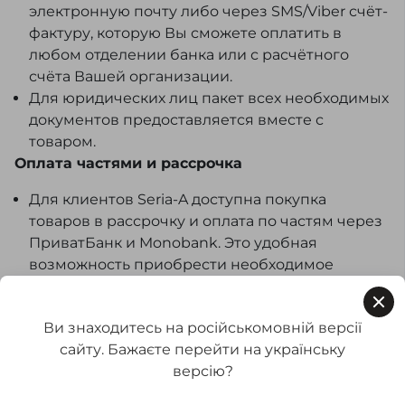
электронную почту либо через SMS/Viber счёт-
фактуру, которую Вы сможете оплатить в
любом отделении банка или с расчётного
счёта Вашей организации.
Для юридических лиц пакет всех необходимых
документов предоставляется вместе с
товаром.
Оплата частями и рассрочка
Для клиентов Seria-A доступна покупка
товаров в рассрочку и оплата по частям через
ПриватБанк и Monobank. Это удобная
возможность приобрести необходимое
изделие уже сегодня и оплачивать его
стоимость постепенно. Подробности
Ви знаходитесь на російськомовній версії
оформления и актуальные условия уточняйте
сайту. Бажаєте перейти на українську
у менеджера во время заказа.
версію?