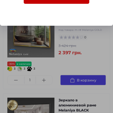
Зеркало в
алюминиевой раме
Melaniya GOLD
Код товара:
m-r# Melaniya GOLD
0
3 424 грн.
2 397 грн.
-30%
в наличии
3
3
3
В корзину
Зеркало в
алюминиевой раме
Melaniya BLACK