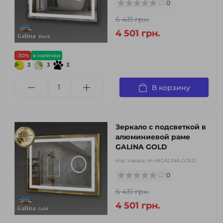
0
6 431 грн.
4 501 грн.
-30%
в наличии
3
3
3
В корзину
Зеркало с подсветкой в
алюминиевой раме
GALINA GOLD
Код товара:
m-r#GALINA GOLD
0
6 431 грн.
4 501 грн.