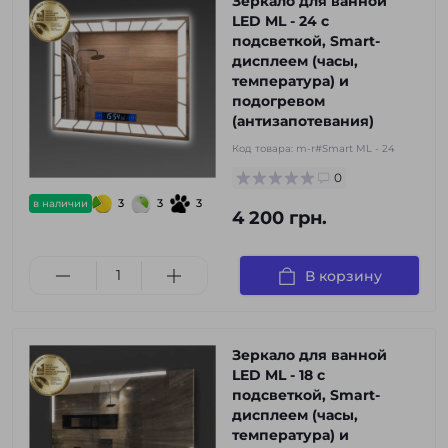
Зеркало для ванной
LED ML - 24 с
подсветкой, Smart-
дисплеем (часы,
температура) и
подогревом
(антизапотевания)
Код товара:
m-r#Smart ML - 24
0
3
3
3
в наличии
4 200 грн.
В корзину
Зеркало для ванной
LED ML - 18 с
подсветкой, Smart-
дисплеем (часы,
температура) и