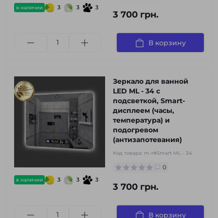
3
3
3
в наличии
3 700 грн.
В корзину
Зеркало для ванной
LED ML - 34 с
подсветкой, Smart-
дисплеем (часы,
температура) и
подогревом
(антизапотевания)
Код товара:
m-r#Smart ML - 34
0
3
3
3
в наличии
3 700 грн.
В корзину