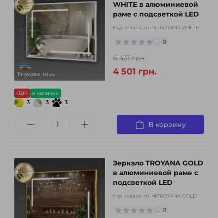
WHITE в алюминиевой
раме с подсветкой LED
Код товара:
m-r#TROYANA WHITE
0
6 431 грн.
4 501 грн.
-30%
в наличии
3
3
3
В корзину
Зеркало TROYANA GOLD
в алюминиевой раме с
подсветкой LED
Код товара:
m-r#TROYANA GOLD
0