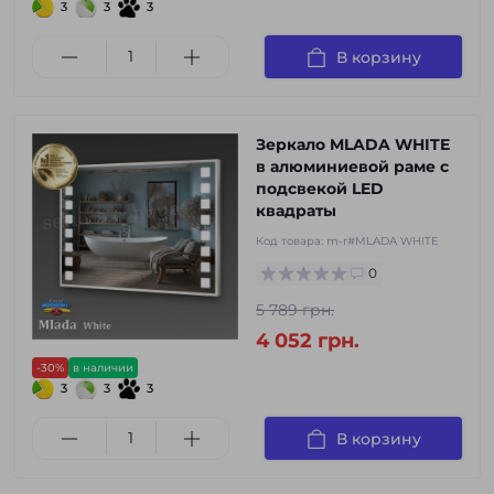
3
3
3
В корзину
Зеркало MLADA WHITE
в алюминиевой раме с
подсвекой LED
квадраты
Код товара:
m-r#MLADA WHITE
0
5 789 грн.
4 052 грн.
-30%
в наличии
3
3
3
В корзину