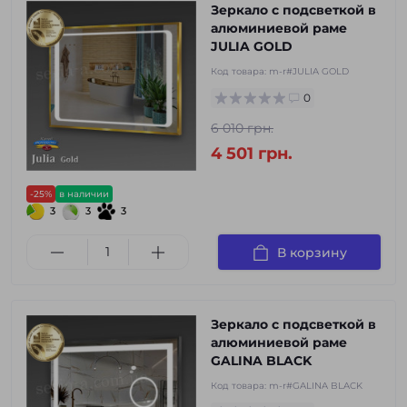
Зеркало с подсветкой в
алюминиевой раме
JULIA GOLD
Код товара:
m-r#JULIA GOLD
0
6 010 грн.
4 501 грн.
-25%
в наличии
3
3
3
В корзину
Зеркало с подсветкой в
алюминиевой раме
GALINA BLACK
Код товара:
m-r#GALINA BLACK