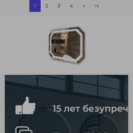
1
2
3
4
>
>|