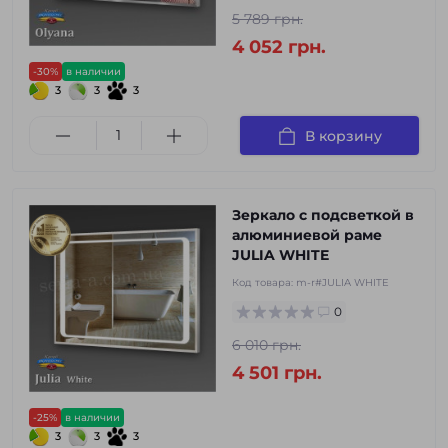
5 789 грн.
4 052 грн.
-30%
в наличии
3
3
3
В корзину
Зеркало с подсветкой в
алюминиевой раме
JULIA WHITE
Код товара:
m-r#JULIA WHITE
0
6 010 грн.
4 501 грн.
-25%
в наличии
3
3
3