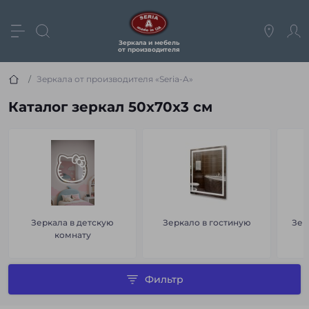
Зеркала и мебель
от производителя
Зеркала от производителя «Seria-A»
Каталог зеркал 50x70x3 см
Зеркала в детскую
Зеркало в гостиную
Зер
комнату
Фильтр