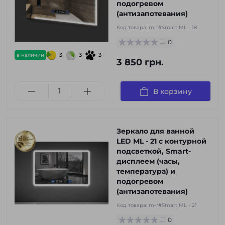
подогревом
(антизапотевания)
Код товара:
m-r#Smart ML - 18
0
3
3
3
в наличии
3 850 грн.
В корзину
Зеркало для ванной
LED ML - 21 с контурной
подсветкой, Smart-
дисплеем (часы,
температура) и
подогревом
(антизапотевания)
Код товара:
m-r#Smart ML - 21
0