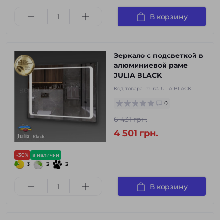
В корзину
Зеркало с подсветкой в
алюминиевой раме
JULIA BLACK
Код товара:
m-r#JULIA BLACK
0
6 431 грн.
4 501 грн.
-30%
в наличии
3
3
3
В корзину