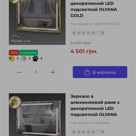
декоративной LED
подсветкой OLYANA
GOLD
Код товара:
m-r#OLYANA GOLD
0
6 431 грн.
4 501 грн.
-30%
в наличии
3
3
3
В корзину
Зеркало в
алюминиевой раме с
декоративной LED
подсветкой OLYANA
Код товара:
m-r#OLYANA
0