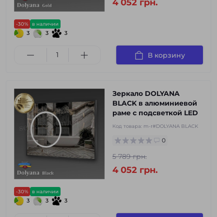
4 052 грн.
-30%
в наличии
3
3
3
В корзину
Зеркало DOLYANA
BLACK в алюминиевой
раме с подсветкой LED
Код товара:
m-r#DOLYANA BLACK
0
5 789 грн.
4 052 грн.
-30%
в наличии
3
3
3