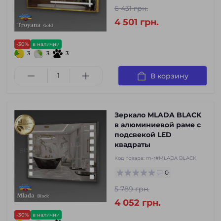
6 431 грн.
4 501 грн.
-30%
в наличии
3
3
3
В корзину
Зеркало MLADA BLACK
в алюминиевой раме с
подсвекой LED
квадраты
Код товара:
m-r#MLADA BLACK
0
5 789 грн.
4 052 грн.
-30%
в наличии