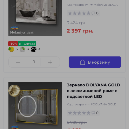
Код товара:
m-r# Melaniya BLACK
0
3 424 грн.
2 397 грн.
-30%
в наличии
3
3
3
В корзину
Зеркало DOLYANA GOLD
в алюминиевой раме с
подсветкой LED
Код товара:
m-r#DOLYANA GOLD
0
5 789 грн.