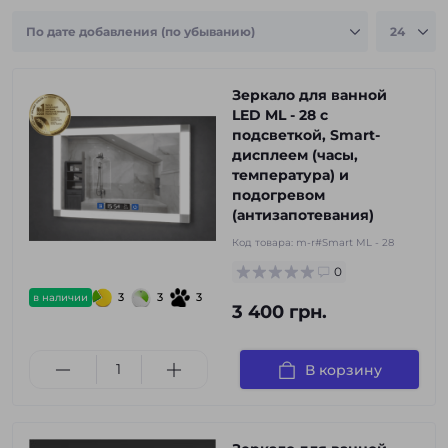
Зеркало для ванной
LED ML - 28 с
подсветкой, Smart-
дисплеем (часы,
температура) и
подогревом
(антизапотевания)
Код товара:
m-r#Smart ML - 28
0
3
3
3
в наличии
3 400 грн.
В корзину