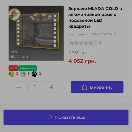
Зеркало MLADA GOLD в
алюминиевой раме с
подсвекой LED
квадраты
Код товара:
m-r#MLADA GOLD
0
5 789 грн.
4 052 грн.
-30%
в наличии
3
3
3
В корзину
Показать еще