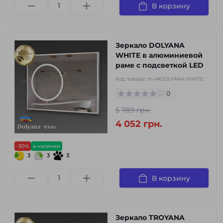
В корзину
Зеркало DOLYANA
WHITE в алюминиевой
раме с подсветкой LED
Код товара:
m-r#DOLYANA WHITE
0
5 789 грн.
4 052 грн.
-30%
в наличии
3
3
3
В корзину
Зеркало TROYANA