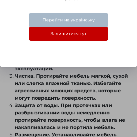
Вентиляция. Обеспечьте хорошую
вентиляцию в ванной комнате, чтобы
снизить уровень влажности и
Перейти на українську
предотвратить появление плесени и
грибка.
Залишитися тут
Материалы. Используйте мебель,
изготовленную из влагостойких
материалов (ламинированная ДСП, МДФ,
металл или стекло). Это продлит срок её
эксплуатации.
Чистка. Протирайте мебель мягкой, сухой
или слегка влажной тканью. Избегайте
агрессивных моющих средств, которые
могут повредить поверхность.
Защита от воды. При протечках или
разбрызгивании воды немедленно
протирайте поверхность, чтобы влага не
накапливалась и не портила мебель.
Размещение. Устанавливайте мебель