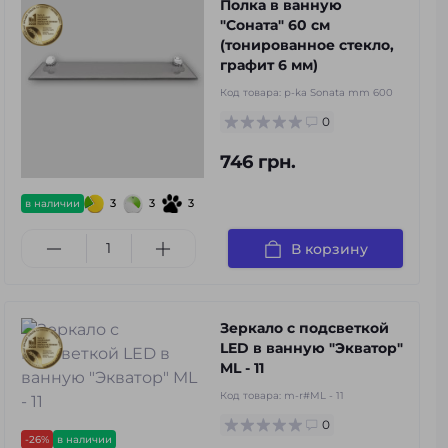
Полка в ванную
"Соната" 60 см
(тонированное стекло,
графит 6 мм)
Код товара:
p-ka Sonata mm 600
0
746 грн.
3
3
3
в наличии
В корзину
Зеркало с подсветкой
LED в ванную "Экватор"
ML - 11
Код товара:
m-r#ML - 11
0
-26%
в наличии