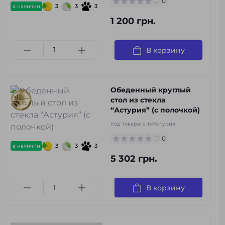
0
3
3
3
в наличии
1 200 грн.
В корзину
Обеденный круглый
стол из стекла
“Астурия” (с полочкой)
Код товара:
c-t#Астурия
0
3
3
3
в наличии
5 302 грн.
В корзину