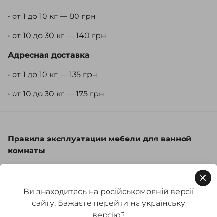
• от 1 до 10 кг — 80 грн
• от 10 до 30 кг — 140 грн
Адресная доставка
• от 1 до 10 кг — 135 грн
• от 10 до 30 кг — 175 грн
Правила эксплуатации мебели для ванной
комнаты
Уход за мебелью в ванной комнате требует
особого внимания из-за повышенной
влажности и частых перепадов температур.
Ви знаходитесь на російськомовній версії
Ниже приведены несколько рекомендаций:
сайту. Бажаєте перейти на українську
версію?