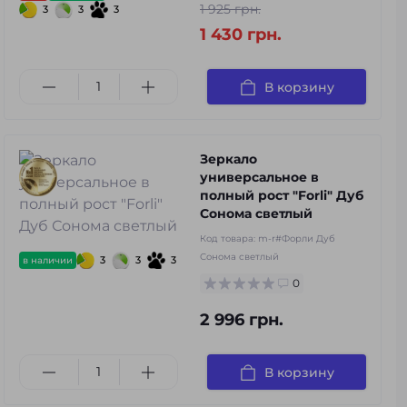
1 925 грн.
3
3
3
1 430 грн.
В корзину
Зеркало
универсальное в
полный рост "Forli" Дуб
Сонома светлый
Код товара:
m-r#Форли Дуб
Сонома светлый
3
3
3
в наличии
0
2 996 грн.
В корзину