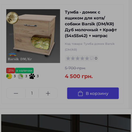
Тумба - домик с
ящиком для кота/
собаки Barsik (DM/KR)
Дуб молочный + Крафт
(54x55x42) + матрас
Код товара:
Тумба домик Barsik
(DM/KR)
0
5 700 грн.
-21%
в наличии
4 500 грн.
3
3
3
В корзину