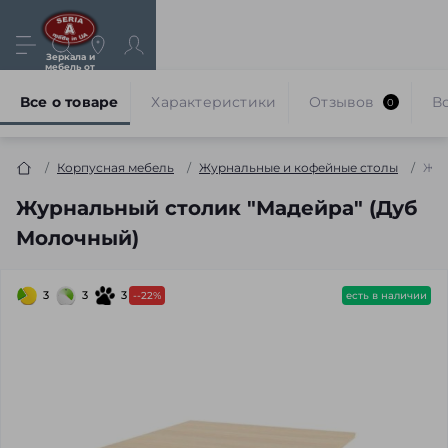
Зеркала и
мебель от
производителя
Все о товаре
Характеристики
Отзывов
В
0
Корпусная мебель
Журнальные и кофейные столы
Жур
Журнальный столик "Мадейра" (Дуб
Молочный)
3
3
3
--22%
есть в наличии