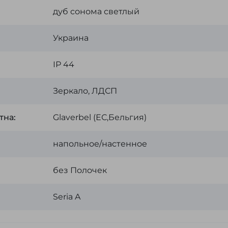
дуб сонома светлый
Украина
ІР 44
Зеркало, ЛДСП
тна:
Glaverbel (ЕС,Бельгия)
напольное/настенное
без Полочек
Seria A