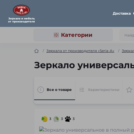
Доставка
Зеркала и мебель
от производителя
Категории
Зеркала от производителя «Seria-A»
Зерка
Зеркало универсаль
Все о товаре
Характеристики
3
3
3