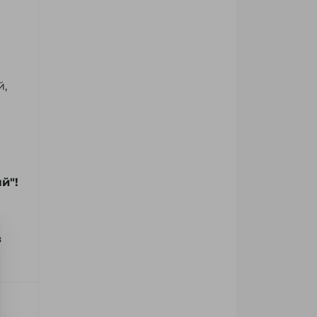
й,
й"!
з