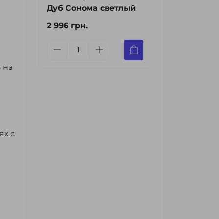
Дуб Сонома светлый
2 996 грн.
 на
ях с