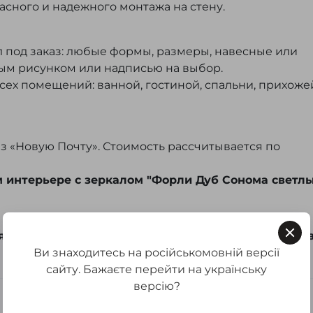
сного и надежного монтажа на стену.
 под заказ: любые формы, размеры, навесные или
ым рисунком или надписью на выбор.
всех помещений: ванной, гостиной, спальни, прихоже
з «Новую Почту». Стоимость рассчитывается по
 интерьере с зеркалом "Форли Дуб Сонома светлы
 доставка на отделение Новой почты. Отправка и
Ви знаходитесь на російськомовній версії
сайту. Бажаєте перейти на українську
версію?