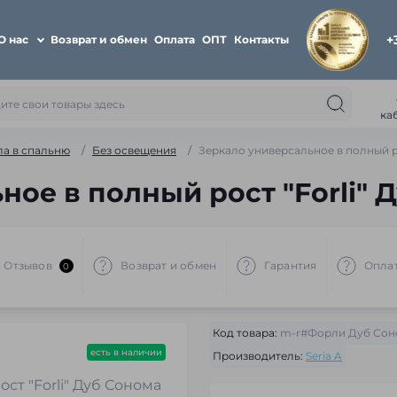
+
О нас
Возврат и обмен
Оплата
ОПТ
Контакты
ка
ла в спальню
Без освещения
Зеркало универсальное в полный ро
ное в полный рост "Forli" 
Отзывов
Возврат и обмен
Гарантия
Опла
0
Код товара:
m-r#Форли Дуб Сон
есть в наличии
Производитель:
Seria A