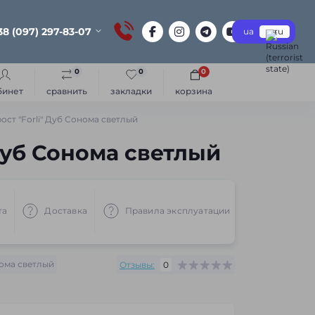
38 (097) 297-83-07
ua
ru
0
0
0
бинет
сравнить
закладки
корзина
ст "Forli" Дуб Сонома светлый
Дуб Сонома светлый
та
Доставка
Правила эксплуатации
Рекоменд
ома светлый
Отзывы:
0