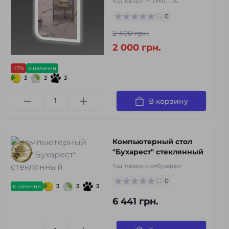
Код товара:
m-r#ML - 36
0
2 400 грн.
2 000 грн.
-17%
в наличии
3
3
3
В корзину
Компьютерный стол
"Бухарест" стеклянный
Код товара:
c-d#Бухарест
0
3
3
3
в наличии
6 441 грн.