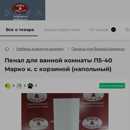
Зеркала и
мебель от
производителя
Все о товаре
Характеристики
Отзывов
В
0
Мебель в ванную комнату
Пеналы для Ванной комнаты
Пенал для ванной комнаты П5-40
Марко к. с корзиной (напольный)
3
3
3
есть в наличии