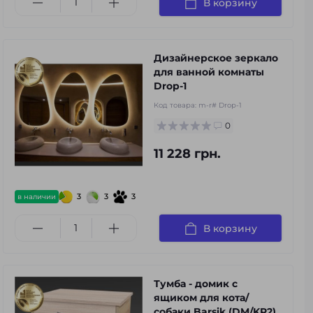
В корзину
Дизайнерское зеркало
для ванной комнаты
Drop-1
Код товара:
m-r# Drop-1
0
11 228 грн.
3
3
3
в наличии
В корзину
Тумба - домик с
ящиком для кота/
собаки Barsik (DM/KR2)