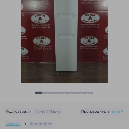
Код товара:
p-l#П5-40К Марко
Производитель:
Seria A
Отзывы:
0