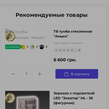
Рекомендуемые товары
ТВ тумба стеклянная
"Амьен"
Код товара:
p-s#Амьен
3
3
3
в наличии
0
6 600 грн.
В корзину
Зеркало с подсветкой
LED "Экватор" ML - 36
(фигурное)