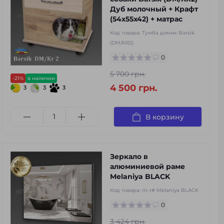
Дуб молочный + Крафт
(54x55x42) + матрас
Код товара:
Тумба домик Barsik
(DM/KR2)
0
5 700 грн.
-21%
в наличии
4 500 грн.
3
3
3
В корзину
Зеркало в
алюминиевой раме
Melaniya BLACK
Код товара:
m-r# Melaniya BLACK
0
3 424 грн.