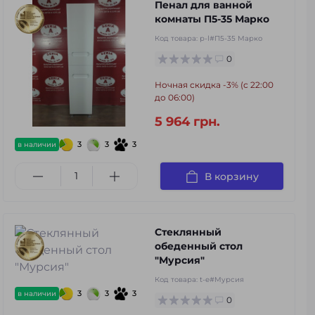
Пенал для ванной
комнаты П5-35 Марко
Код товара:
p-l#П5-35 Марко
0
Ночная скидка -3% (с 22:00
до 06:00)
5 964 грн.
3
3
3
в наличии
В корзину
Стеклянный
обеденный стол
"Мурсия"
Код товара:
t-e#Мурсия
3
3
3
в наличии
0