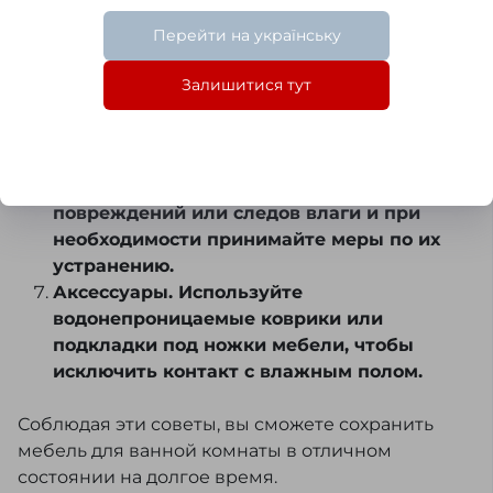
протирайте поверхность, чтобы влага не
накапливалась и не портила мебель.
Перейти на українську
Размещение. Устанавливайте мебель
таким образом, чтобы избежать прямого
Залишитися тут
контакта с водой (например, подвесные
шкафы).
Проверка состояния. Регулярно
осматривайте мебель на наличие
повреждений или следов влаги и при
необходимости принимайте меры по их
устранению.
Аксессуары. Используйте
водонепроницаемые коврики или
подкладки под ножки мебели, чтобы
исключить контакт с влажным полом.
Соблюдая эти советы, вы сможете сохранить
мебель для ванной комнаты в отличном
состоянии на долгое время.