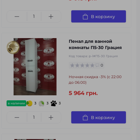
В корзину
Пенал для ванной
комнаты П5-30 Грация
Код товара:
p-l#П5-30 Грация
0
Ночная скидка -3% (с 22:00
до 06:00)
5 964 грн.
3
3
3
в наличии
В корзину