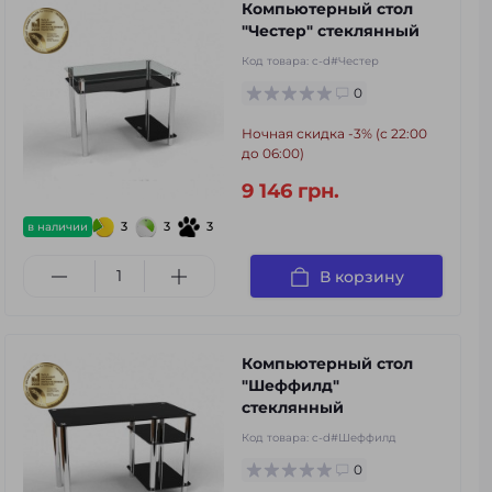
Компьютерный стол
"Честер" стеклянный
Код товара:
c-d#Честер
0
Ночная скидка -3% (с 22:00
до 06:00)
9 146 грн.
3
3
3
в наличии
В корзину
Компьютерный стол
"Шеффилд"
стеклянный
Код товара:
c-d#Шеффилд
0