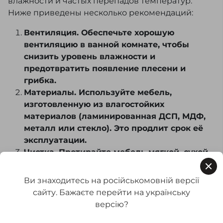
влажности и частых перепадов температур.
Ниже приведены несколько рекомендаций:
Вентиляция. Обеспечьте хорошую
вентиляцию в ванной комнате, чтобы
снизить уровень влажности и
предотвратить появление плесени и
грибка.
Материалы. Используйте мебель,
изготовленную из влагостойких
материалов (ламинированная ДСП, МДФ,
металл или стекло). Это продлит срок её
эксплуатации.
Чистка. Протирайте мебель мягкой, сухой
или слегка влажной тканью. Избегайте
агрессивных моющих средств, которые
Ви знаходитесь на російськомовній версії
могут повредить поверхность.
сайту. Бажаєте перейти на українську
Защита от воды. При протечках или
версію?
разбрызгивании воды немедленно