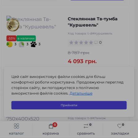
Стеклянная Тв-тумба
"Куршевель"
Код товара:
t-d#Куршевель
-53%
в наличии
0
3
3
3
8 787 грн.
4 093 грн.
Цей сайт використовує файли cookies для більш
В корзину
комфортної роботи користувача. Продовжуючи перегляд
сторінок сайту, ви погоджуєтеся з політикою
використання файлів cookies.
Детальніше
Стеклянная тв-тумба
Прийняти
"Лимож" 750х400х520
Код товара:
t-d#Лимож
0
0
0
0
Быстрый заказ
В корзину
3
3
3
в наличии
каталог
корзина
сравнить
закладки