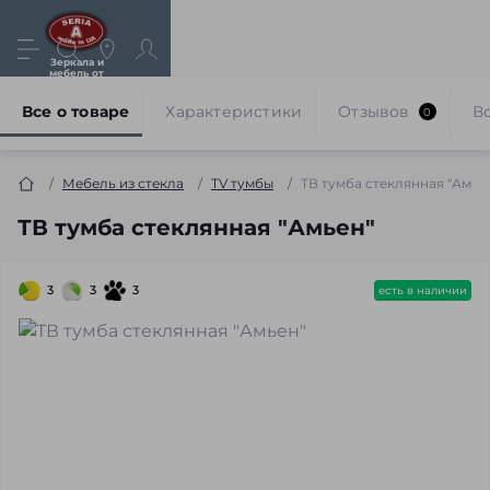
Зеркала и
мебель от
производителя
Все о товаре
Характеристики
Отзывов
В
0
Мебель из стекла
TV тумбы
ТВ тумба стеклянная "Амье
ТВ тумба стеклянная "Амьен"
3
3
3
есть в наличии