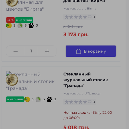
для цветов "Бирма"
Код товара:
c-v Birma
0
-41%
в наличии
3
3
3
5 361 грн.
3 173 грн.
В корзину
Стеклянный
журнальный столик
"Гранада"
Код товара:
c-t#Гранада
3
3
3
в наличии
0
Ночная скидка -3% (с 22:00
до 06:00)
5 018 грн.