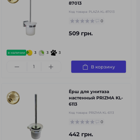
87013
Код товара:
PLAZA KL-87013
0
509 грн.
3
3
3
в наличии
В корзину
Ёрш для унитаза
настенный PRIZMA KL-
6113
Код товара:
PRIZMA KL-6113
0
442 грн.