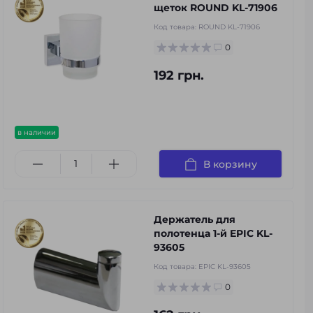
щеток ROUND KL-71906
Код товара:
ROUND KL-71906
0
192 грн.
в наличии
В корзину
Держатель для
полотенца 1-й EPIC KL-
93605
Код товара:
EPIC KL-93605
0