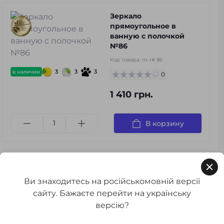
Зеркало
прямоугольное в
ванную с полочкой
№86
Код товара:
m-r# 86
3
3
3
в наличии
0
1 410 грн.
В корзину
Дозатор для мыла
PRIZMA KL-6112
Ви знаходитесь на російськомовній версії
Код товара:
PRIZMA KL-6112
сайту. Бажаєте перейти на українську
0
версію?
359 грн.