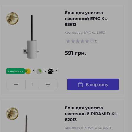
Ёрш для унитаза
настенний EPIC KL-
93613
Код товара:
EPIC KL-93613
0
591 грн.
3
3
3
в наличии
В корзину
Ёрш для унитаза
настенный PIRAMID KL-
82013
Код товара:
PIRAMID KL-82013