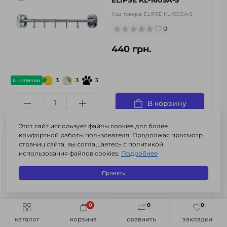
ELIPSE KL-1605А-5
Код товара:
ELIPSE KL-1605А-5
0
440 грн.
3
3
3
в наличии
В корзину
Этот сайт использует файлы cookies для более
комфортной работы пользователя. Продолжая просмотр
Держатель для
страниц сайта, вы соглашаетесь с политикой
полотенца прямой
использования файлов cookies.
Подробнее
двойной PRIZMA KL-
6102
Принять
Код товара:
PRIZMA KL-6102
0
0
0
0
Быстрый заказ
В корзину
каталог
корзина
сравнить
закладки
673 грн.