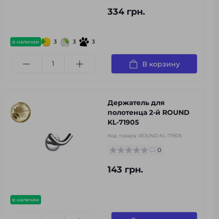
334 грн.
3
3
3
в наличии
В корзину
Держатель для
полотенца 2-й ROUND
KL-71905
Код товара:
ROUND KL-71905
0
143 грн.
в наличии