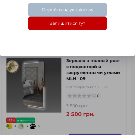
Перейти на українську
Залишитися тут
3
3
3
в наличии
В корзину
Зеркало в полный рост
с подсветкой и
закругленными углами
MLH - 09
Код товара:
m-r#MLH - 09
0
3 500 грн.
2 500 грн.
-29%
в наличии
3
3
3