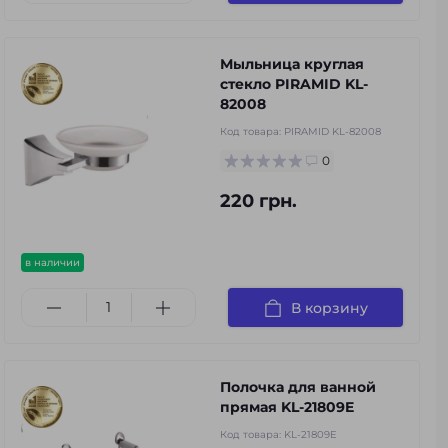
Мыльница круглая
стекло PIRAMID KL-
82008
Код товара:
PIRAMID KL-82008
0
220 грн.
в наличии
В корзину
Полочка для ванной
прямая KL-21809E
Код товара:
KL-21809E