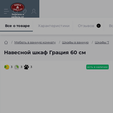
Зеркала и
мебель от
производителя
Все о товаре
Характеристики
Отзывов
В
0
Мебель в ванную комнату
Шкафы в ванную
Шкафы "Гра
Навесной шкаф Грация 60 см
3
3
3
есть в наличии