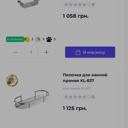
0
1 058 грн.
3
3
3
в наличии
В корзину
Полочка для ванной
прямая KL-837
Код товара:
KL-837
0
1 125 грн.