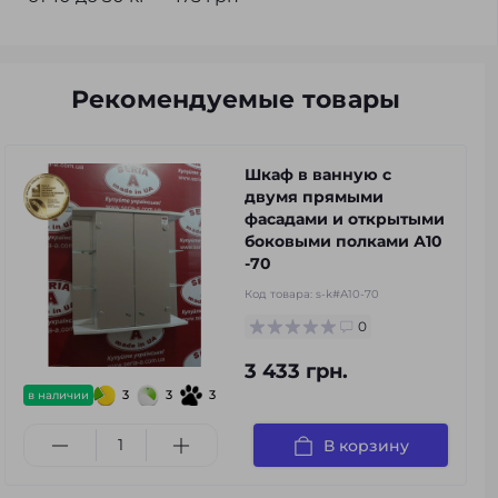
Рекомендуемые товары
Шкаф в ванную с
двумя прямыми
фасадами и открытыми
боковыми полками А10
-70
Код товара:
s-k#А10-70
0
3 433 грн.
3
3
3
в наличии
В корзину