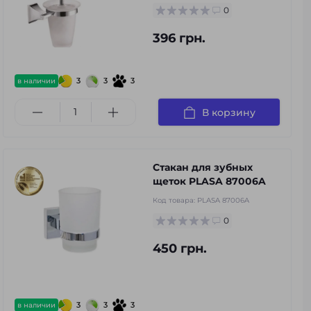
0
396 грн.
3
3
3
в наличии
В корзину
Стакан для зубных
щеток PLASA 87006A
Код товара:
PLASA 87006A
0
450 грн.
3
3
3
в наличии