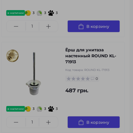
3
3
3
в наличии
В корзину
Ёрш для унитаза
настенный ROUND KL-
71913
Код товара:
ROUND KL-71913
0
487 грн.
3
3
3
в наличии
В корзину