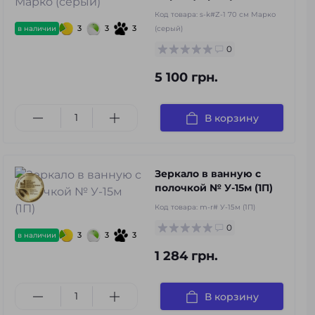
Код товара:
s-k#Z-1 70 см Марко
3
3
3
в наличии
(серый)
0
5 100 грн.
В корзину
Зеркало в ванную с
полочкой № У-15м (1П)
Код товара:
m-r# У-15м (1П)
0
3
3
3
в наличии
1 284 грн.
В корзину