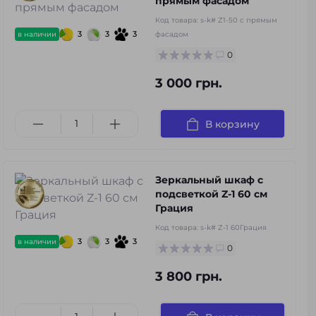
прямым фасадом
Код товара:
s-k# Z1-50 с прямым
3
3
3
в наличии
фасадом
0
3 000 грн.
В корзину
Зеркальный шкаф с
подсветкой Z-1 60 см
Грация
Код товара:
s-k# Z-1 60Грация
3
3
3
в наличии
0
3 800 грн.