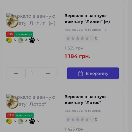
Зеркало в ванную
комнату "Лилия" (м)
Код товара:
m-r# лилия (м)
-11%
в наличии
0
3
3
3
1 335 грн.
1 184 грн.
В корзину
Зеркало в ванную
комнату "Лотос"
Код товара:
m-r# лотос
-15%
в наличии
0
3
3
3
1 423 грн.