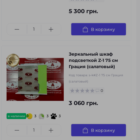
5 300 грн.
В корзину
Зеркальный шкаф
подсветкой Z-1 75 см
Грация (салатовый)
Код товара:
s-k#Z-1 75 см Грация
(салатовый)
0
3 060 грн.
3
3
3
в наличии
В корзину