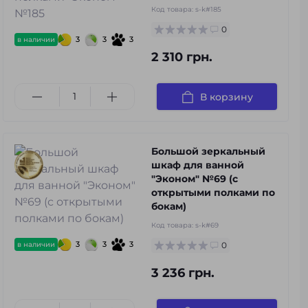
Код товара:
s-k#185
0
3
3
3
в наличии
2 310 грн.
В корзину
Большой зеркальный
шкаф для ванной
"Эконом" №69 (с
открытыми полками по
бокам)
Код товара:
s-k#69
3
3
3
в наличии
0
3 236 грн.