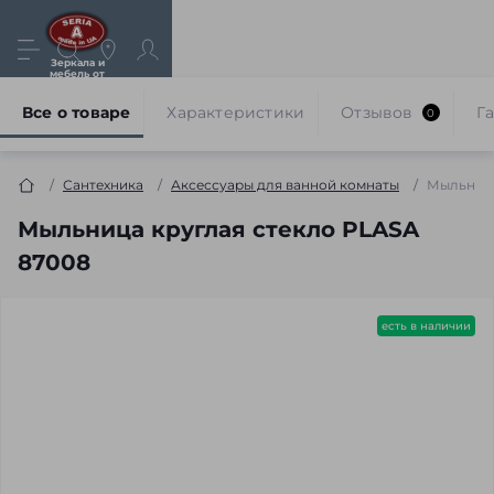
Зеркала и
мебель от
производителя
Все о товаре
Характеристики
Отзывов
Г
0
Сантехника
Аксессуары для ванной комнаты
Мыльница
Мыльница круглая стекло PLASA
87008
есть в наличии