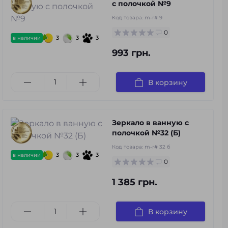
с полочкой №9
Код товара:
m-r# 9
0
3
3
3
в наличии
993 грн.
В корзину
Зеркало в ванную с
полочкой №32 (Б)
Код товара:
m-r# 32 б
3
3
3
в наличии
0
1 385 грн.
В корзину