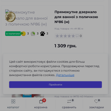
Прямокутне дзеркало
для ванної з поличкою
№86 (м)
Код товара:
m-r# 86 м
3
3
3
в наличии
0
1 309 грн.
В корзину
Цей сайт використовує файли cookies для більш
комфортної роботи користувача. Продовжуючи перегляд
сторінок сайту, ви погоджуєтеся з політикою
використання файлів cookies.
Детальніше
Пенал для ванной
комнаты П5- 40 Марко
Прийняти
(голубой)
Код товара:
p-l#П5-40 Марко
0
0
0
(голубой)
Быстрый заказ
В корзину
каталог
корзина
сравнить
закладки
0