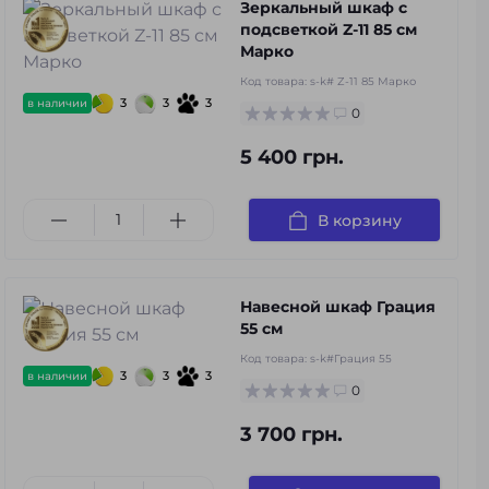
Зеркальный шкаф с
подсветкой Z-11 85 см
Марко
Код товара:
s-k# Z-11 85 Марко
3
3
3
в наличии
0
5 400 грн.
В корзину
Навесной шкаф Грация
55 см
Код товара:
s-k#Грация 55
3
3
3
в наличии
0
3 700 грн.