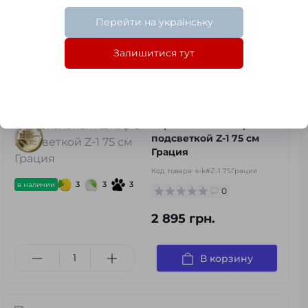
0
Перейти на українську
4 300 грн.
Залишитися тут
В корзину
Зеркальный шкаф с
подсветкой Z-1 75 см
Грация
Код товара:
s-k#Z-1 75Грация
3
3
3
в наличии
0
2 895 грн.
В корзину