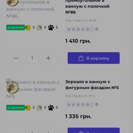
прямоугольное в
ванную с полочкой
№86
Код товара:
m-r# 86
3
3
3
в наличии
0
1 410 грн.
В корзину
Зеркало в ванную с
фигурным фасадом №5
Код товара:
m-r# 5
0
3
3
3
в наличии
1 335 грн.