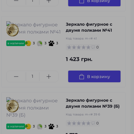
В корзину
Зеркало фигурное с
двумя полками №41
Код товара:
m-r# 41
3
3
3
в наличии
0
1 423 грн.
В корзину
Зеркало фигурное с
двумя полками №39 (Б)
Код товара:
m-r# 39 б
0
3
3
3
в наличии