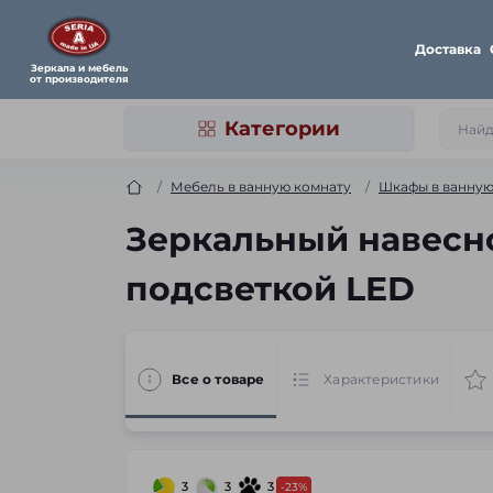
Доставка
Зеркала и мебель
от производителя
Категории
Мебель в ванную комнату
Шкафы в ванну
Зеркальный навесно
подсветкой LED
Все о товаре
Характеристики
3
3
3
-23%