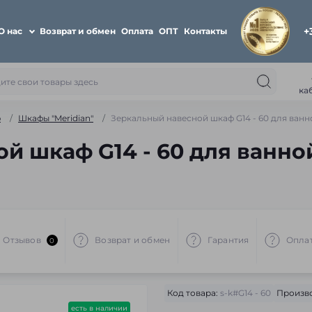
+
О нас
Возврат и обмен
Оплата
ОПТ
Контакты
ка
ю
Шкафы "Meridian"
Зеркальный навесной шкаф G14 - 60 для ванн
й шкаф G14 - 60 для ванно
Отзывов
Возврат и обмен
Гарантия
Опла
0
Код товара:
s-k#G14 - 60
Произво
есть в наличии