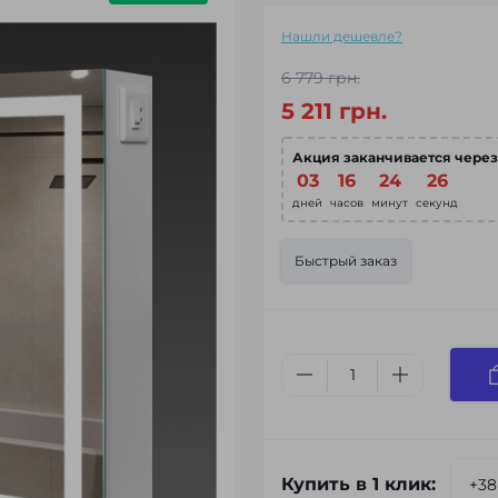
Нашли дешевле?
6 779 грн.
5 211 грн.
Акция заканчивается через
03
16
24
25
дней
часов
минут
секунд
Быстрый заказ
Купить в 1 клик: