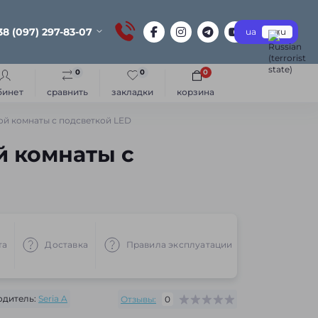
38 (097) 297-83-07
ua
ru
0
0
0
бинет
сравнить
закладки
корзина
ой комнаты с подсветкой LED
й комнаты с
та
Доставка
Правила эксплуатации
Рекоменд
дитель:
Seria A
Отзывы:
0