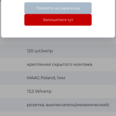
ставки согласно тарифам Новой Почты.
Перейти на українську
Залишитися тут
120 шт/метр
крепления скрытого монтажа
MAAG Poland, 1мм
13,5 W/метр
розетка, выключатель(механический)