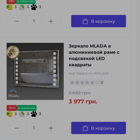
-18%
в наличии
3
3
3
В корзину
Зеркало MLADA в
алюминиевой раме с
подсвекой LED
квадраты
Код товара:
m-r#MLADA
0
5 682 грн.
3 977 грн.
-30%
в наличии
3
3
3
В корзину