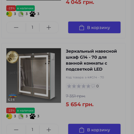
4 045 грн.
-23%
в наличии
3
3
3
В корзину
Зеркальный навесной
шкаф G14 - 70 для
ванной комнаты с
подсветкой LED
Код товара:
s-k#G14 - 70
0
7 351 грн.
5 654 грн.
-23%
в наличии
3
3
3
В корзину