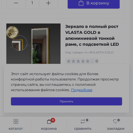
В корзину
Зеркало в полный рост
VLASTA GOLD в
алюминиевой тонкой
раме, с подсветкой LED
Код товара:
m-r#VLASTA GOLD
0
11 711 грн.
Этот сайт использует файлы cookies для более
8 198 грн.
комфортной работы пользователя. Продолжая просмотр
страниц сайта, вы соглашаетесь с политикой
-30%
в наличии
использования файлов cookies.
Подробнее
3
3
3
Принять
В корзину
0
0
0
Быстрый заказ
В корзину
Зеркало в полный рост
каталог
корзина
сравнить
закладки