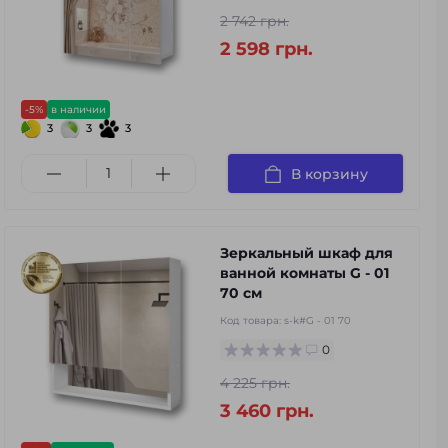
2 742 грн.
2 598 грн.
-5%
в наличии
3
3
3
В корзину
Зеркальный шкаф для
ванной комнаты G - 01
70 см
Код товара:
s-k#G - 01 70
0
4 225 грн.
3 460 грн.