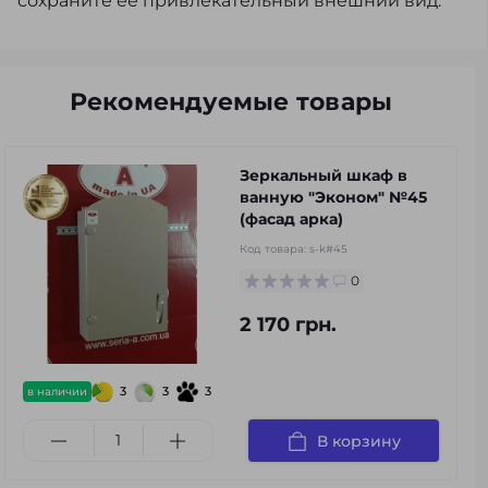
сохраните её привлекательный внешний вид.
Рекомендуемые товары
Зеркальный шкаф в
ванную "Эконом" №45
(фасад арка)
Код товара:
s-k#45
0
2 170 грн.
3
3
3
в наличии
В корзину