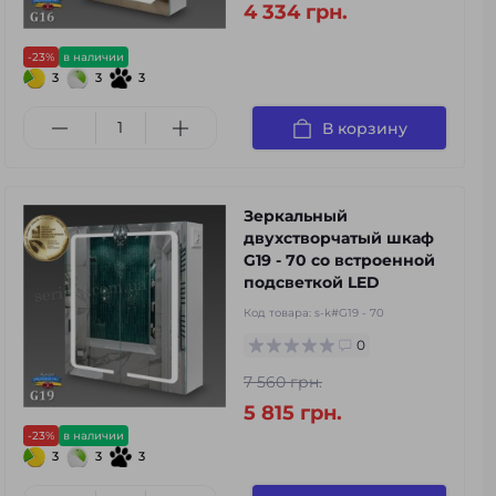
4 334 грн.
-23%
в наличии
3
3
3
В корзину
Зеркальный
двухстворчатый шкаф
G19 - 70 со встроенной
подсветкой LED
Код товара:
s-k#G19 - 70
0
7 560 грн.
5 815 грн.
-23%
в наличии
3
3
3