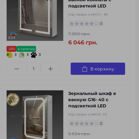
подсветкой LED
Код товара:
s-k#G14 - 80
0
7 859 грн.
6 046 грн.
-23%
в наличии
3
3
3
В корзину
Зеркальный шкаф в
ванную G16- 40 с
подсветкой LED
Код товара:
s-k#G16- 40
0
5 634 грн.