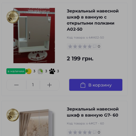
Зеркальный навесной
шкаф в ванную с
открытыми полками
А02-50
Код товара:
s-k#А02-50
0
2 199 грн.
3
3
3
в наличии
В корзину
Зеркальный навесной
шкаф в ванную G7- 60
Код товара:
s-k#G7 - 60
0