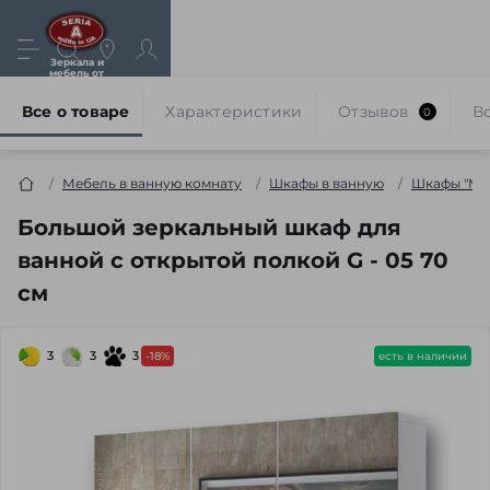
Зеркала и
мебель от
производителя
Все о товаре
Характеристики
Отзывов
В
0
Мебель в ванную комнату
Шкафы в ванную
Шкафы "Mer
Большой зеркальный шкаф для
ванной с открытой полкой G - 05 70
см
3
3
3
-18%
есть в наличии