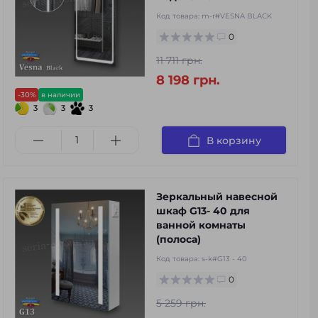
Код товара:
m-r#VESNA BLACK
0
11 711 грн.
8 198 грн.
-30%
в наличии
3
3
3
В корзину
Зеркальный навесной
шкаф G13- 40 для
ванной комнаты
(полоса)
Код товара:
s-k#G13 - 40
0
5 259 грн.