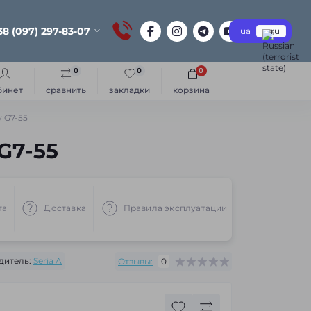
38 (097) 297-83-07
ua
ru
0
0
0
бинет
сравнить
закладки
корзина
 G7-55
G7-55
та
Доставка
Правила эксплуатации
Рекоменд
дитель:
Seria A
Отзывы:
0