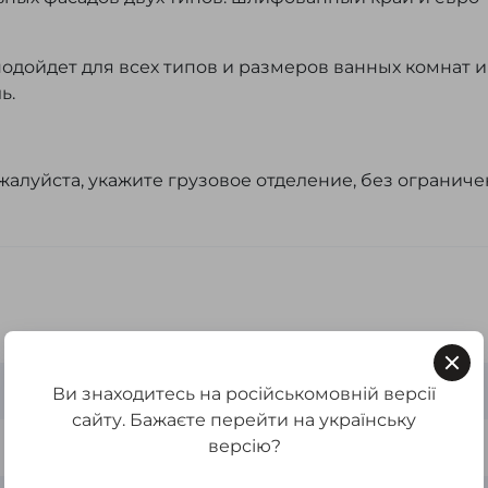
одойдет для всех типов и размеров ванных комнат и
ль.
ожалуйста, укажите грузовое отделение, без огранич
+
Ви знаходитесь на російськомовній версії
сайту. Бажаєте перейти на українську
версію?
Обычное