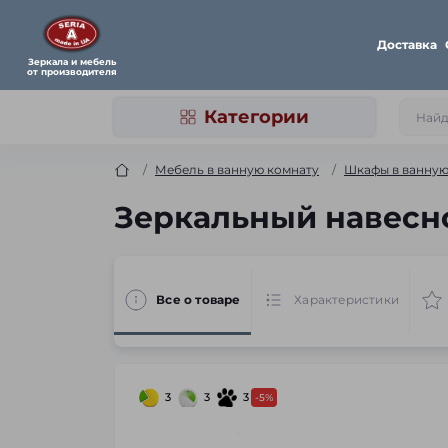
Доставка
Зеркала и мебель
от производителя
Категории
Мебель в ванную комнату
Шкафы в ванну
Зеркальный навесно
Все о товаре
Характеристики
3
3
3
-5%