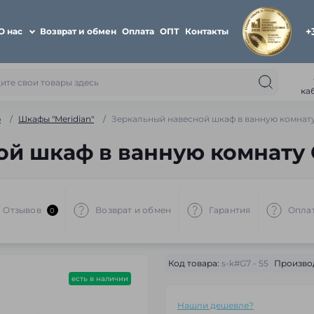
+
О нас
Возврат и обмен
Оплата
ОПТ
Контакты
ка
ю
Шкафы "Meridian"
Зеркальный навесной шкаф в ванную комнату
й шкаф в ванную комнату 
Отзывов
Возврат и обмен
Гарантия
Опла
0
Код товара:
s-k#G7 - 55
Произво
есть в наличии
Нашли дешевле?