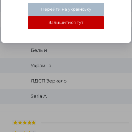
Swisspan
Перейти на українську
AGC Belgium (влагостойкое)
Залишитися тут
600x550x140 мм
Белый
Украина
ЛДСП,Зеркало
Seria A