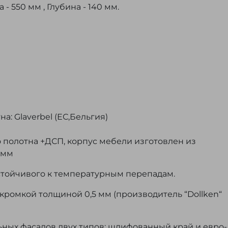
- 550 мм , Глубина - 140 мм.
: Glaverbel (ЕС,Бельгия)
о полотна +ДСП, корпус мебели изготовлен из
 мм
устойчивого к температурным перепадам.
ромкой толщиной 0,5 мм (производитель “Dollken“
ных фасадов двух типов: шлифованный край и евро-