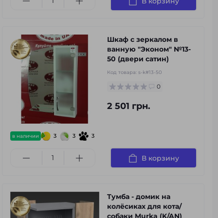
В корзину
Шкаф с зеркалом в
ванную "Эконом" №13-
50 (двери сатин)
Код товара:
s-k#13-50
0
2 501 грн.
3
3
3
в наличии
В корзину
Тумба - домик на
колёсиках для кота/
собаки Murka (K/AN)