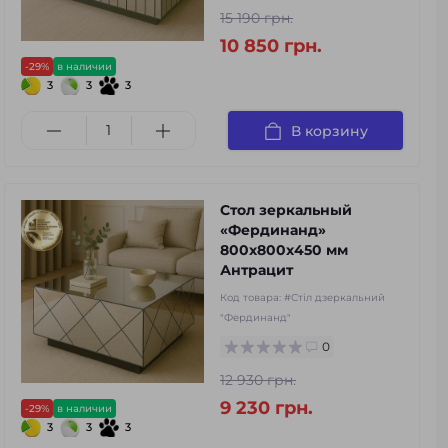
15 190 грн.
10 850 грн.
-29%
в наличии
3
3
3
В корзину
Стол зеркальный
«Фердинанд»
800х800х450 мм
Антрацит
Код товара:
#Стіл дзеркальний
"Фердинанд"
0
12 930 грн.
9 230 грн.
-29%
в наличии
3
3
3