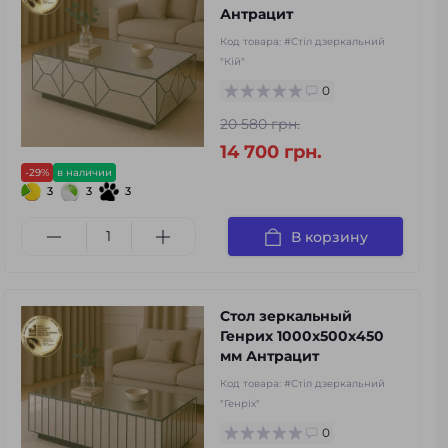
Антрацит
Код товара:
#Стіл дзеркальний
"Кій"
0
20 580 грн.
14 700 грн.
-29%
в наличии
3
3
3
В корзину
Стол зеркальный
Генрих 1000х500х450
мм Антрацит
Код товара:
#Стіл дзеркальний
"Генріх"
0