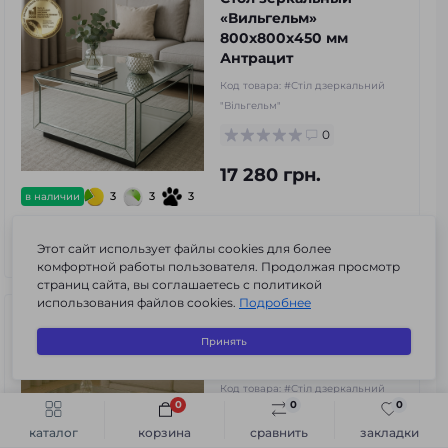
«Вильгельм»
800х800х450 мм
Антрацит
Код товара:
#Стіл дзеркальний
"Вільгельм"
0
17 280 грн.
3
3
3
в наличии
В корзину
Этот сайт использует файлы cookies для более
комфортной работы пользователя. Продолжая просмотр
страниц сайта, вы соглашаетесь с политикой
использования файлов cookies.
Подробнее
Стол зеркальный
«Вацлав» 1000х800х450
Принять
мм Антрацит
Код товара:
#Стіл дзеркальний
0
0
0
"Вацлав"
Быстрый заказ
В корзину
каталог
корзина
сравнить
закладки
0