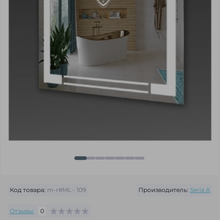
Код товара:
m-r#ML - 109
Производитель:
Seria A
Отзывы:
0