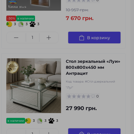
10 957 грн.
7 670 грн.
-30%
в наличии
3
3
3
В корзину
Стол зеркальный «Луи»
800х800х450 мм
Антрацит
Код товара:
#Стіл дзеркальний
"Луї"
0
27 990 грн.
3
3
3
в наличии