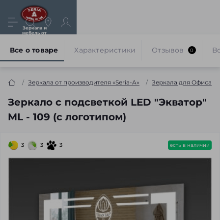
Зеркала и
мебель от
производителя
Все о товаре
Характеристики
Отзывов
В
0
Зеркала от производителя «Seria-A»
Зеркала для Офиса
Зеркало с подсветкой LED "Экватор"
ML - 109 (с логотипом)
3
3
3
есть в наличии