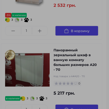
2 532 грн.
-5%
в наличии
3
3
3
В корзину
Панорамный
зеркальный шкаф в
ванную комнату
больших размеров А20
- 70
Код товара:
s-k#А20 - 70
0
5 217 грн.
3
3
3
в наличии