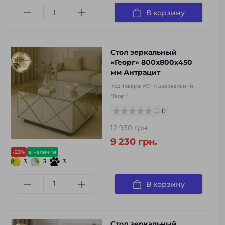
В корзину
Стол зеркальный
«Георг» 800х800х450
мм Антрацит
Код товара:
#Стіл дзеркальний
"Георг"
0
12 930 грн.
9 230 грн.
-29%
в наличии
3
3
3
В корзину
Стол зеркальный