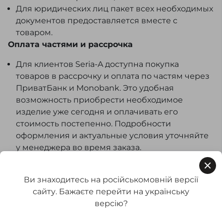
Для юридических лиц пакет всех необходимых
документов предоставляется вместе с
товаром.
Оплата частями и рассрочка
Для клиентов Seria-A доступна покупка
товаров в рассрочку и оплата по частям через
ПриватБанк и Monobank. Это удобная
возможность приобрести необходимое
изделие уже сегодня и оплачивать его
стоимость постепенно. Подробности
оформления и актуальные условия уточняйте
у менеджера во время заказа.
Ви знаходитесь на російськомовній версії
сайту. Бажаєте перейти на українську
Доставка
версію?
Новая почта