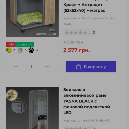
Крафт + Антрацит
(52x52x40) + матрас
Код товара:
Тумба - домик Murka
(K/AN)
0
4 500 грн.
-43%
в наличии
2 577 грн.
3
3
3
В корзину
Зеркало в
алюминиевой раме
YASNA BLACK с
фоновой подсветкой
LED
Код товара:
m-r#YASNA BLACK
0