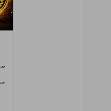
кие
ные
 –