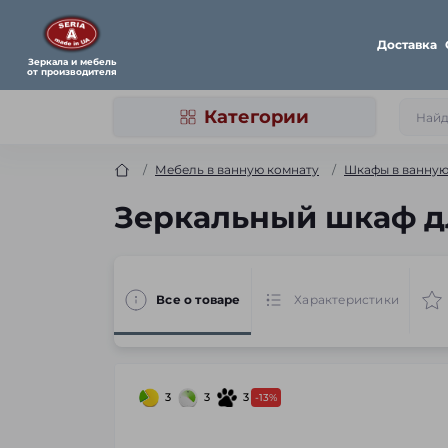
Доставка
Зеркала и мебель
от производителя
Категории
Мебель в ванную комнату
Шкафы в ванну
Зеркальный шкаф дл
Все о товаре
Характеристики
3
3
3
-13%