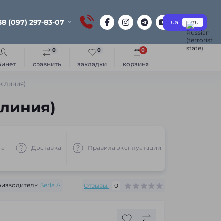
38 (097) 297-83-07
ua
ru
0
0
0
бинет
сравнить
закладки
корзина
к линия)
 линия)
та
Доставка
Правила эксплуатации
Рекоменд
изводитель:
Seria A
Отзывы:
0