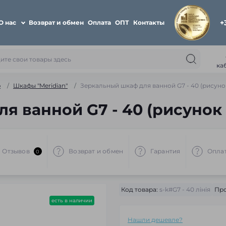
+
О нас
Возврат и обмен
Оплата
ОПТ
Контакты
ка
ю
Шкафы "Meridian"
Зеркальный шкаф для ванной G7 - 40 (рисуно
я ванной G7 - 40 (рисунок
Отзывов
Возврат и обмен
Гарантия
Опла
0
Код товара:
s-k#G7 - 40 лiнiя
Про
есть в наличии
Нашли дешевле?