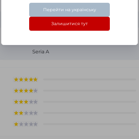
Белый
Перейти на українську
Украина
Залишитися тут
ЛДСП, зеркало
Seria A