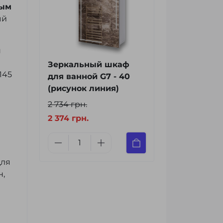
ным
ый
н
Зеркальный шкаф
145
для ванной G7 - 40
(рисунок линия)
2 734 грн.
и
2 374 грн.
для
н,