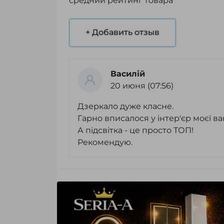
средний рейтинг товара
+ Добавить отзыв
Василій
20 июня (07:56)
Дзеркало дуже класне.
Гарно вписалося у інтер'єр моєї ва
А підсвітка - це просто ТОП!
Рекомендую.