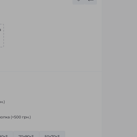
:
н.)
опка (+500 грн.)
80x3
70x90x3
50x70x3