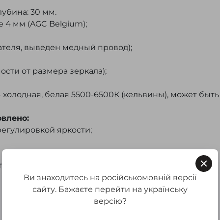
лубина: 30 мм.
 4 мм (AGC Belgium);
ателя, выведен медный провод);
ости от размера зеркала);
 холодная, белая 5500-6500К (кельвины), может быть
влено:
регулировкой яркости;
.
тавки согласно тарифам Новой почты.
Ви знаходитесь на російськомовній версії
сайту. Бажаєте перейти на українську
версію?