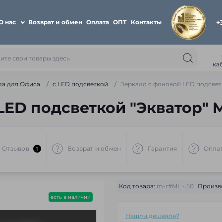
+
О нас
Возврат и обмен
Оплата
ОПТ
Контакты
ка
ла для Офиса
c LED подсветкой
Зеркало с фоновой LED подсветк
ED подсветкой "Экватор" ML
Отзывов
Возврат и обмен
Гарантия
Опла
1
Код товара:
m-r#ML - 50
Произв
есть в наличии
Нашли дешевле?