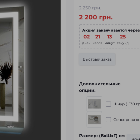
2 250 грн.
2 200 грн.
Акция заканчивается через
02
:
21
:
13
:
24
дней
часов
минут
секунд
Быстрый заказ
Дополнительные
опции:
Шнур (+130 гр
Сенсорная кн
Размер: (ВхШхГ) см
60x