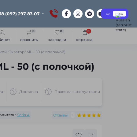
38 (097) 297-83-07
ua
ru
0
0
0
бинет
сравнить
закладки
корзина
ой "Экватор" ML - 50 (с полочкой)
 - 50 (с полочкой)
та
Доставка
Правила эксплуатации
Рекоменд
одитель:
Seria A
Отзывы:
1