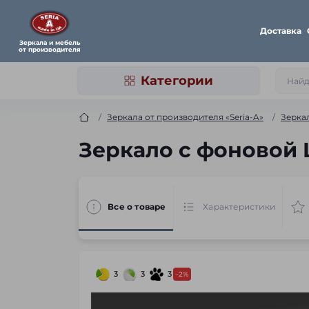
Доставка
Зеркала и мебель
от производителя
Категории
Зеркала от производителя «Seria-A»
Зерка
Зеркало с фоновой L
Все о товаре
Характеристики
3
3
3
-2%