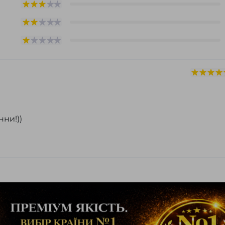
нни!))