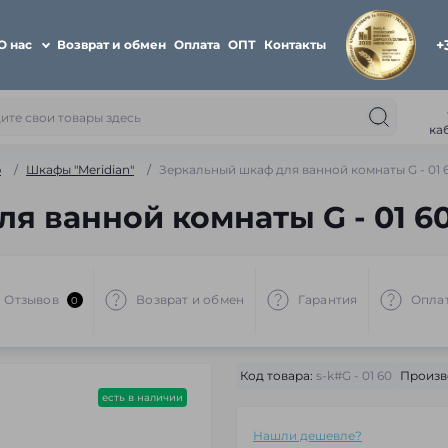
+
О нас
Возврат и обмен
Оплата
ОПТ
Контакты
ка
ю
Шкафы "Meridian"
Зеркальный шкаф для ванной комнаты G - 01 
я ванной комнаты G - 01 6
Отзывов
Возврат и обмен
Гарантия
Опла
0
Код товара:
s-k#G - 01 60
Произв
есть в наличии
Нашли дешевле?