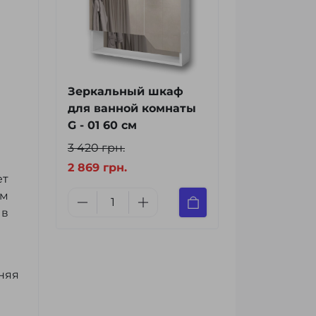
Зеркальный шкаф
для ванной комнаты
G - 01 60 см
3 420 грн.
2 869 грн.
ет
ым
 в
няя