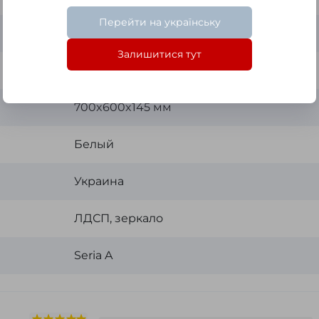
Перейти на українську
Swisspan
Залишитися тут
AGC Belgium (влагостойкое)
700x600x145 мм
Белый
Украина
ЛДСП, зеркало
Seria A