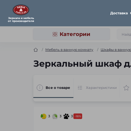
Доставка
Зеркала и мебель
от производителя
Категории
Мебель в ванную комнату
Шкафы в ванну
Зеркальный шкаф дл
Все о товаре
Характеристики
3
3
3
-16%