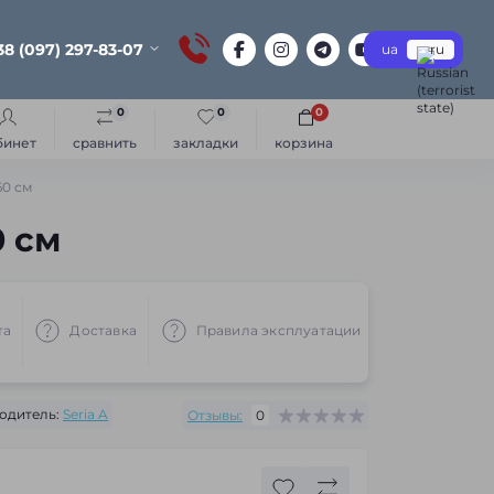
38 (097) 297-83-07
ua
ru
0
0
0
бинет
сравнить
закладки
корзина
60 см
0 см
та
Доставка
Правила эксплуатации
Рекоменд
одитель:
Seria A
Отзывы:
0