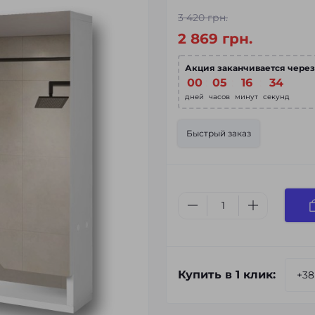
3 420 грн.
2 869 грн.
Акция заканчивается через
00
:
05
:
16
:
33
дней
часов
минут
секунд
Быстрый заказ
Купить в 1 клик: