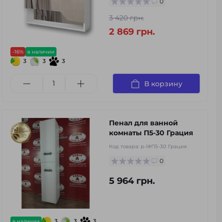
0
3 420 грн.
2 869 грн.
-16%
в наличии
3
3
3
В корзину
Пенал для ванной
комнаты П5-30 Грация
Код товара:
p-l#П5-30 Грация
0
5 964 грн.
3
3
3
в наличии