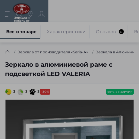
Зеркала и
мебель от
производителя
Все о товаре
Характеристики
Отзывов
В
0
Зеркала от производителя «Seria-A»
Зеркала в Алюминиев
Зеркало в алюминиевой раме с
подсветкой LED VALERIA
3
3
3
-30%
есть в наличии