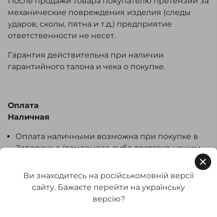
После продажи товара покупателю претензии за
механические повреждения изделия (следы
ударов, сколы, пятна и т.д.) предприятие
ответственности не несет.
Гарантия действительна при наличии
гарантийного талона и чека о покупке.
Оплата
Наличная
Оплата наличными возможна при покупке в
Запорожье (самовывоз либо доставка нашим
курьером).
Также Вы можете оплатить наличными в
Ви знаходитесь на російськомовній версії
пунктах самовывоза курьерских служб при
сайту. Бажаєте перейти на українську
получении товара наложенным платежом.
версію?
Оплата производится исключительно в