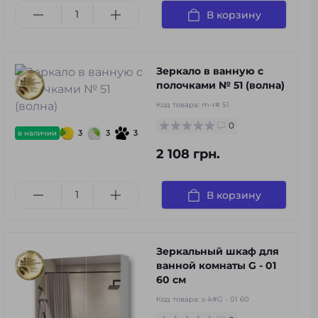
В корзину
Зеркало в ванную с
полочками № 51 (волна)
Код товара:
m-r# 51
0
3
3
3
в наличии
2 108 грн.
В корзину
Зеркальный шкаф для
ванной комнаты G - 01
60 см
Код товара:
s-k#G - 01 60