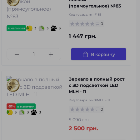
(прямоугольное) №83
Код товара:
m-r# 83
0
3
3
3
в наличии
1 447 грн.
В корзину
Зеркало в полный рост
с 3D подсветкой LED
MLH - 11
Код товара:
m-r#MLH - 11
-51%
в наличии
0
3
3
3
5 090 грн.
2 500 грн.