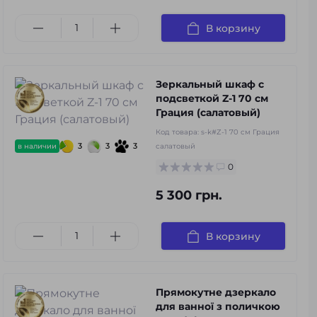
В корзину
Зеркальный шкаф с
подсветкой Z-1 70 см
Грация (салатовый)
Код товара:
s-k#Z-1 70 см Грация
3
3
3
в наличии
салатовый
0
5 300 грн.
В корзину
Прямокутне дзеркало
для ванної з поличкою