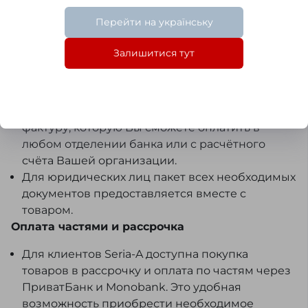
национальной валюте. В подтверждение
оплаты мы выдаем Вам товарный чек.
Перейти на українську
Безналичная
Залишитися тут
Оплата по безналичному расчету
осуществляется следующим образом: после
оформления заказа мы вышлем Вам на
электронную почту либо через SMS/Viber счёт-
фактуру, которую Вы сможете оплатить в
любом отделении банка или с расчётного
счёта Вашей организации.
Для юридических лиц пакет всех необходимых
документов предоставляется вместе с
товаром.
Оплата частями и рассрочка
Для клиентов Seria-A доступна покупка
товаров в рассрочку и оплата по частям через
ПриватБанк и Monobank. Это удобная
возможность приобрести необходимое