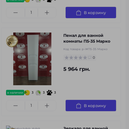
В корзину
Пенал для ванной
комнаты П5-35 Марко
Код товара:
p-l#П5-35 Марко
0
5 964 грн.
3
3
3
в наличии
В корзину
Зеркало для ванной