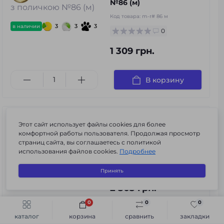
№86 (м)
Код товара:
m-r# 86 м
3
3
3
в наличии
0
1 309 грн.
В корзину
Зеркальный шкаф в
Этот сайт использует файлы cookies для более
ванную “Эконом” №87
комфортной работы пользователя. Продолжая просмотр
(с двумя дверьми)
страниц сайта, вы соглашаетесь с политикой
использования файлов cookies.
Подробнее
Код товара:
s-k#87
0
Принять
3
3
3
в наличии
2 503 грн.
0
0
0
Быстрый заказ
В корзину
В корзину
каталог
корзина
сравнить
закладки