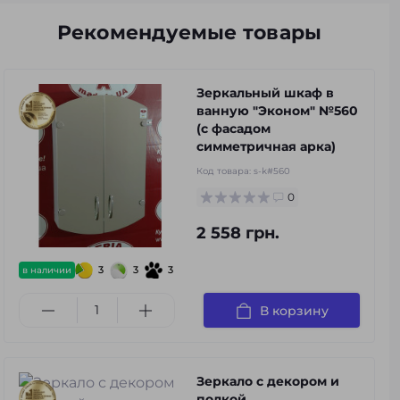
Рекомендуемые товары
Зеркальный шкаф в
ванную "Эконом" №560
(с фасадом
симметричная арка)
Код товара:
s-k#560
0
2 558 грн.
3
3
3
в наличии
В корзину
Зеркало с декором и
полкой