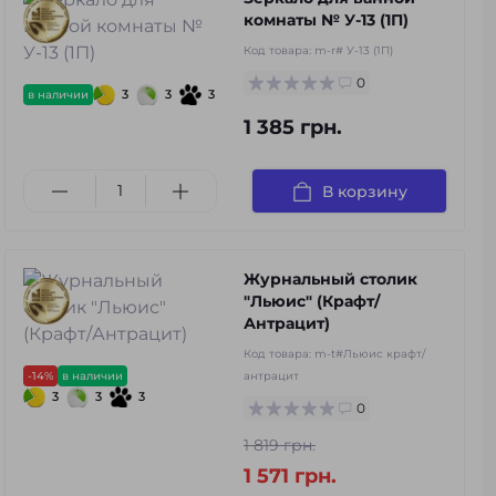
комнаты № У-13 (1П)
Код товара:
m-r# У-13 (1П)
0
3
3
3
в наличии
1 385 грн.
В корзину
Журнальный столик
"Льюис" (Крафт/
Антрацит)
Код товара:
m-t#Льюис крафт/
-14%
в наличии
антрацит
3
3
3
0
1 819 грн.
1 571 грн.