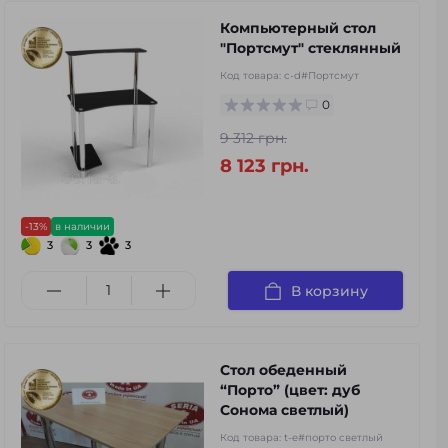
Компьютерный стол
"Портсмут" стеклянный
Код товара:
c-d#Портсмут
0
9 312 грн.
8 123 грн.
-13%
в наличии
3
3
3
В корзину
Стол обеденный
“Порто” (цвет: дуб
Сонома светлый)
Код товара:
t-e#порто светлый