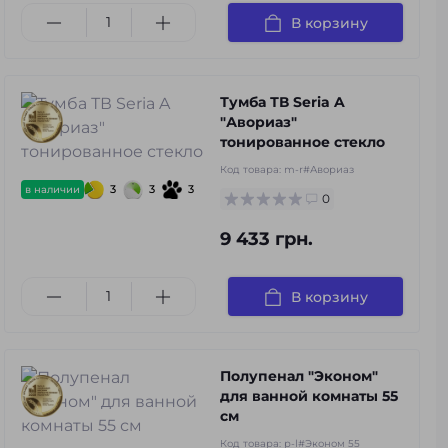
В корзину
Тумба ТВ Seria A
"Авориаз"
тонированное стекло
Код товара:
m-r#Авориаз
3
3
3
в наличии
0
9 433 грн.
В корзину
Полупенал "Эконом"
для ванной комнаты 55
см
Код товара:
p-l#Эконом 55