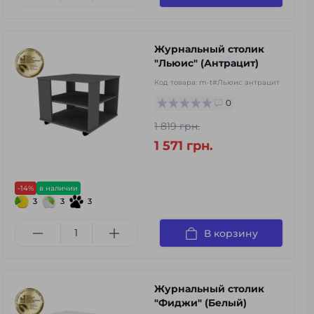
Журнальный столик
"Льюис" (Антрацит)
Код товара:
m-t#Льюис антрацит
0
1 819 грн.
1 571 грн.
-14%
в наличии
3
3
3
В корзину
Журнальный столик
"Фиджи" (Белый)