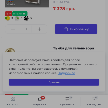
10 641 грн.
7 378 грн.
-31%
в наличии
3
3
3
В корзину
Тумба для телевизора
"Бордо" тонированное
стекло
Этот сайт использует файлы cookies для более
комфортной работы пользователя. Продолжая просмотр
Код товара:
m-r#Бордо
страниц сайта, вы соглашаетесь с политикой
0
использования файлов cookies.
Подробнее
5 921 грн.
Принять
3 552 грн.
-40%
в наличии
0
0
0
Быстрый заказ
В корзину
3
3
3
каталог
корзина
сравнить
закладки