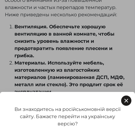
особого внимания из-за повышенной
влажности и частых перепадов температур.
Ниже приведены несколько рекомендаций:
Вентиляция. Обеспечьте хорошую
вентиляцию в ванной комнате, чтобы
снизить уровень влажности и
предотвратить появление плесени и
грибка.
Материалы. Используйте мебель,
изготовленную из влагостойких
материалов (ламинированная ДСП, МДФ,
металл или стекло). Это продлит срок её
эксплуатации.
Чистка. Протирайте мебель мягкой, сухой
или слегка влажной тканью. Избегайте
Ви знаходитесь на російськомовній версії
агрессивных моющих средств, которые
сайту. Бажаєте перейти на українську
могут повредить поверхность.
версію?
Защита от воды. При протечках или