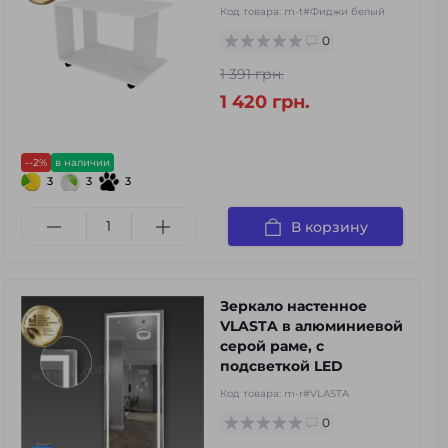
Код товара:
m-t#Фиджи белый
0
1 391 грн.
1 420 грн.
--2%
в наличии
3
3
3
В корзину
Зеркало настенное
VLASTA в алюминиевой
серой раме, с
подсветкой LED
Код товара:
m-r#VLASTA
0