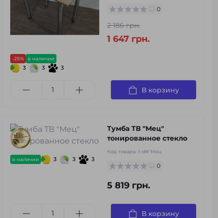
0
2 186 грн.
1 647 грн.
-25%
в наличии
3
3
3
В корзину
Тумба ТВ "Мец"
тонированное стекло
Код товара:
t-d# Мец
3
3
3
в наличии
0
5 819 грн.
В корзину