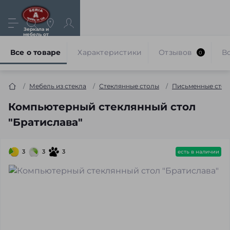
Зеркала и
мебель от
производителя
Все о товаре
Характеристики
Отзывов
В
0
Мебель из стекла
Стеклянные столы
Письменные стол
Компьютерный стеклянный стол
"Братислава"
3
3
3
есть в наличии