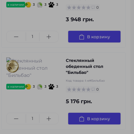
3
3
3
в наличии
0
3 948 грн.
В корзину
Стеклянный
обеденный стол
"Бильбао"
Код товара:
t-e#Бильбао
3
3
3
в наличии
0
5 176 грн.
В корзину