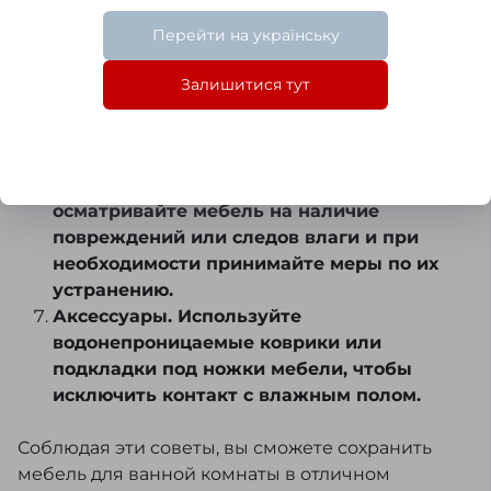
разбрызгивании воды немедленно
протирайте поверхность, чтобы влага не
Перейти на українську
накапливалась и не портила мебель.
Размещение. Устанавливайте мебель
Залишитися тут
таким образом, чтобы избежать прямого
контакта с водой (например, подвесные
шкафы).
Проверка состояния. Регулярно
осматривайте мебель на наличие
повреждений или следов влаги и при
необходимости принимайте меры по их
устранению.
Аксессуары. Используйте
водонепроницаемые коврики или
подкладки под ножки мебели, чтобы
исключить контакт с влажным полом.
Соблюдая эти советы, вы сможете сохранить
мебель для ванной комнаты в отличном