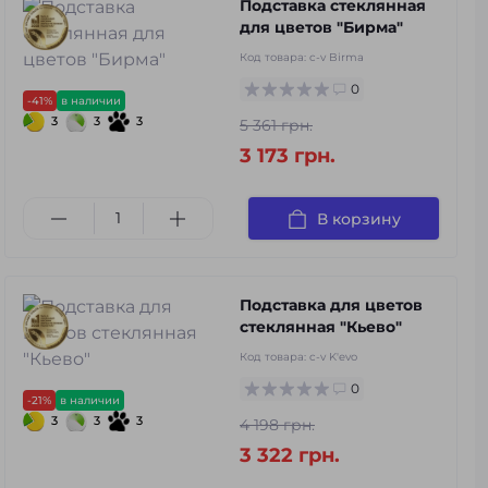
Подставка стеклянная
для цветов "Бирма"
Код товара:
c-v Birma
0
-41%
в наличии
3
3
3
5 361 грн.
3 173 грн.
В корзину
Подставка для цветов
стеклянная "Кьево"
Код товара:
c-v K'evo
0
-21%
в наличии
3
3
3
4 198 грн.
3 322 грн.