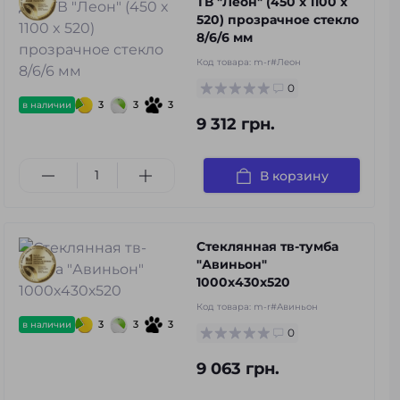
TВ "Леон" (450 x 1100 x
520) прозрачное стекло
8/6/6 мм
Код товара:
m-r#Леон
0
3
3
3
в наличии
9 312 грн.
В корзину
Стеклянная тв-тумба
"Авиньон"
1000х430х520
Код товара:
m-r#Авиньон
3
3
3
в наличии
0
9 063 грн.