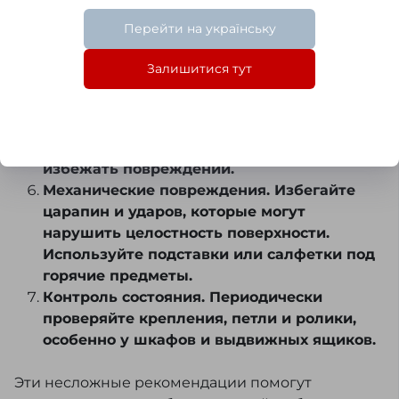
Влага. Защищайте мебель от избыточной
Перейти на українську
влаги, поскольку это может вызвать
разбухание и деформацию. Сразу
Залишитися тут
вытирайте пролитые жидкости.
Транспортировка. При перемещении
мебели, если возможно, разбирайте её
или переносите осторожно, чтобы
избежать повреждений.
Механические повреждения. Избегайте
царапин и ударов, которые могут
нарушить целостность поверхности.
Используйте подставки или салфетки под
горячие предметы.
Контроль состояния. Периодически
проверяйте крепления, петли и ролики,
особенно у шкафов и выдвижных ящиков.
Эти несложные рекомендации помогут