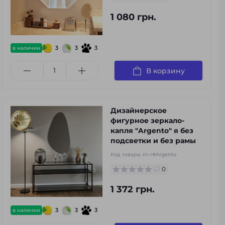
1 080 грн.
3
3
3
в наличии
В корзину
Дизайнерское
фигурное зеркало-
капля "Argento" я без
подсветки и без рамы
Код товара:
m-r#Argento
0
1 372 грн.
3
3
3
в наличии