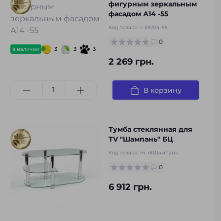
фигурным зеркальным
фасадом А14 -55
Код товара:
s-k#А14-55
0
3
3
3
в наличии
2 269 грн.
В корзину
Тумба стеклянная для
TV "Шампань" БЦ
Код товара:
m-r#Шампань
0
6 912 грн.