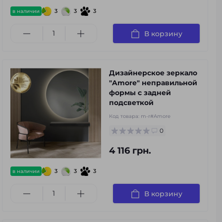
3
3
3
в наличии
В корзину
Дизайнерское зеркало
"Amore" неправильной
формы с задней
подсветкой
Код товара:
m-r#Amore
0
4 116 грн.
3
3
3
в наличии
В корзину