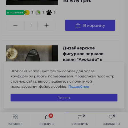
14 575 грн.
3
3
3
в наличии
В корзину
Дизайнерское
фигурное зеркало-
капля "Avokado" в
черной раме
Этот сайт использует файлы cookies для более
Код товара:
m-r#Avokado
комфортной работы пользователя. Продолжая просмотр
страниц сайта, вы соглашаетесь с политикой
0
использования файлов cookies.
Подробнее
9 925 грн.
Принять
3
3
3
в наличии
0
0
0
В корзину
Быстрый заказ
В корзину
каталог
корзина
сравнить
закладки