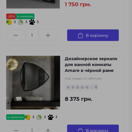
1 750 грн.
-20%
в наличии
3
3
3
В корзину
Дизайнерское зеркало
для ванной комнаты
Amare в чёрной раме
Код товара:
m-r#Amare
0
8 375 грн.
3
3
3
в наличии
В корзину