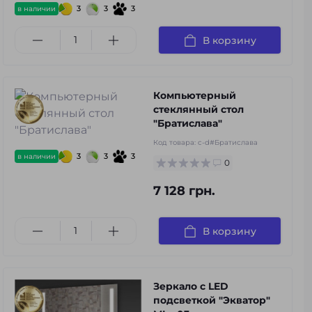
3
3
3
в наличии
В корзину
Компьютерный
стеклянный стол
"Братислава"
Код товара:
c-d#Братислава
3
3
3
в наличии
0
7 128 грн.
В корзину
Зеркало с LED
подсветкой "Экватор"