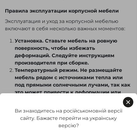
Правила эксплуатации корпусной мебели
Эксплуатация и уход за корпусной мебелью
включают в себя несколько важных моментов:
Установка. Ставьте мебель на ровную
поверхность, чтобы избежать
деформаций. Следуйте инструкциям
производителя при сборке.
Температурный режим. Не размещайте
мебель рядом с источниками тепла или
под прямыми солнечными лучами, так как
это может привести к деформации или
выцветанию материала.
Чистка. Регулярно протирайте мебель
Ви знаходитесь на російськомовній версії
мягкой тканью, используя специальные
сайту. Бажаєте перейти на українську
средства для дерева или ламината.
версію?
Избегайте агрессивных моющих веществ,
способных повредить покрытие.