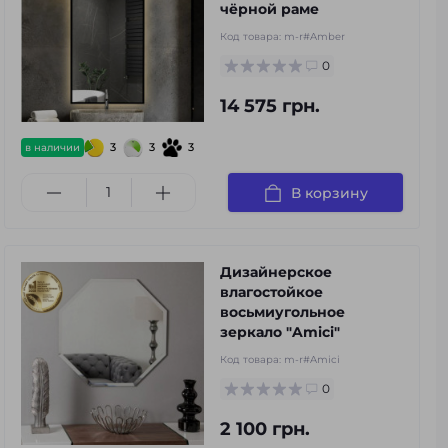
чёрной раме
Код товара:
m-r#Amber
0
14 575 грн.
3
3
3
в наличии
В корзину
Дизайнерское
влагостойкое
восьмиугольное
зеркало "Amici"
Код товара:
m-r#Amici
0
2 100 грн.