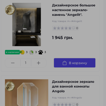
Дизайнерское большое
настенное зеркало-
камень "Angelit".
Код товара:
m-r#Angelit
0
1 945 грн.
3
3
3
в наличии
В корзину
Дизайнерское зеркало
для ванной комнаты
Angolo
Код товара:
m-r#Angolo
0