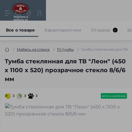
Зеркала и
мебель от
производителя
Все о товаре
Характеристики
Отзывов
В
0
Мебель из стекла
TV тумбы
Тумба стеклянная для TВ "Ле
Тумба стеклянная для TВ "Леон" (450
x 1100 x 520) прозрачное стекло 8/6/6
мм
3
3
3
есть в наличии