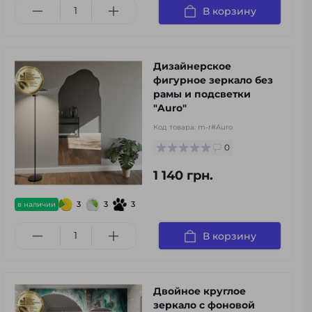
В корзину
Дизайнерское
фигурное зеркало без
рамы и подсветки
"Auro"
Код товара:
m-r#Auro
0
1 140 грн.
3
3
3
в наличии
В корзину
Двойное круглое
зеркало с фоновой