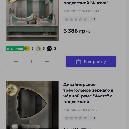
подсветкой "Aurora"
Код товара:
m-r#Aurora
0
6 386 грн.
3
3
3
в наличии
В корзину
Дизайнерское
треугольное зеркало в
чёрной раме "Avere" с
подсветкой.
Код товара:
m-r#Avere
0