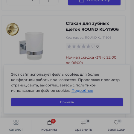
Стакан для зубных
щеток ROUND KL-71906
Код товара:
ROUND KL-71906
0
Ночная скидка -3% (с 22:00
до 06:00)
192 грн.
Этот сайт использует файлы cookies для более
комфортной работы пользователя. Продолжая просмотр
в наличии
страниц сайта, вы соглашаетесь с политикой
использования файлов cookies.
Подробнее
В корзину
Принять
Держатель для
0
0
0
Быстрый заказ
В корзину
полотенца 1-й EPIC KL-
каталог
корзина
сравнить
закладки
93605