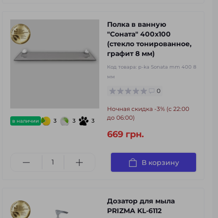
Полка в ванную
"Соната" 400x100
(стекло тонированное,
графит 8 мм)
Код товара:
p-ka Sonata mm 400 8
мм
0
Ночная скидка -3% (с 22:00
до 06:00)
3
3
3
в наличии
669 грн.
В корзину
Дозатор для мыла
PRIZMA KL-6112