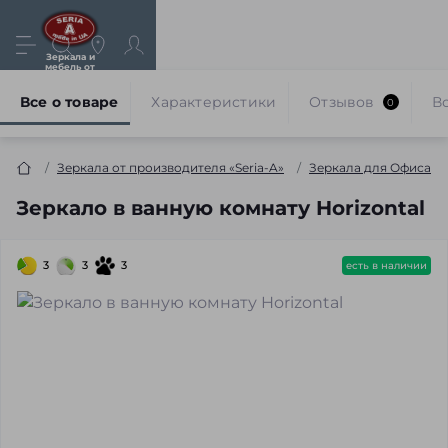
Зеркала и
мебель от
производителя
Все о товаре
Характеристики
Отзывов
В
0
Зеркала от производителя «Seria-A»
Зеркала для Офиса
Зеркало в ванную комнату Horizontal
3
3
3
есть в наличии