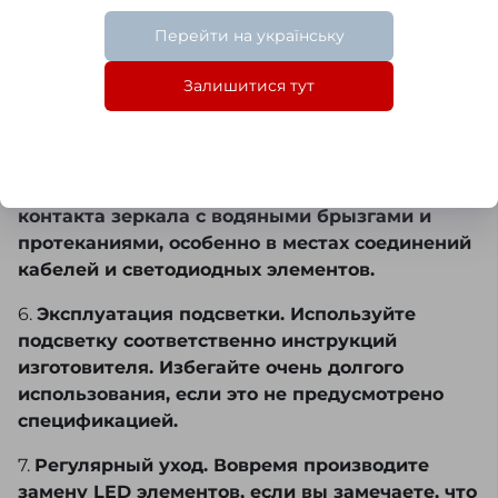
Перейти на українську
4.
Проверка кабелей и соединений. Регулярно
проверяйте состояние проводов и соединений,
Залишитися тут
чтобы убедиться в их целостности. Если вы
заметили какие-либо повреждения, не тяните
с ремонтными работами.
5.
Защита от воды. Избегайте от прямого
контакта зеркала с водяными брызгами и
протеканиями, особенно в местах соединений
кабелей и светодиодных элементов.
6.
Эксплуатация подсветки. Используйте
подсветку соответственно инструкций
изготовителя. Избегайте очень долгого
использования, если это не предусмотрено
спецификацией.
7.
Регулярный уход. Вовремя производите
замену LED элементов, если вы замечаете, что