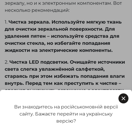
зеркалу, но и к электронным компонентам. Вот
несколько рекомендаций:
1.
Чистка зеркала. Используйте мягкую ткань
для очистки зеркальной поверхности. Для
удаления пятен – используйте средства для
очистки стекла, но избегайте попадания
жидкости на электрические компоненты.
2.
Чистка LED подсветки. Очищайте источники
света слегка увлажнённой салфеткой,
стараясь при этом избежать попадания влаги
внутрь. Перед тем как преступить к чистке –
следует выключить освещение с электросети.
3.
Вентиляция и влажность. Обеспечьте
Ви знаходитесь на російськомовній версії
достаточную вентиляцию в ванной комнате
сайту. Бажаєте перейти на українську
для уменьшения конденсации. Это позволит
версію?
избежать коротких замыканий в системе
освещения.