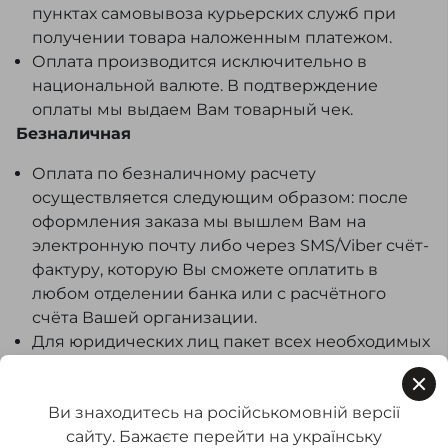
пунктах самовывоза курьерских служб при
получении товара наложенным платежом.
Оплата производится исключительно в
национальной валюте. В подтверждение
оплаты мы выдаем Вам товарный чек.
Безналичная
Оплата по безналичному расчету
осуществляется следующим образом: после
оформления заказа мы вышлем Вам на
электронную почту либо через SMS/Viber счёт-
фактуру, которую Вы сможете оплатить в
любом отделении банка или с расчётного
счёта Вашей организации.
Для юридических лиц пакет всех необходимых
документов предоставляется вместе с
товаром.
Ви знаходитесь на російськомовній версії
Оплата частями и рассрочка
сайту. Бажаєте перейти на українську