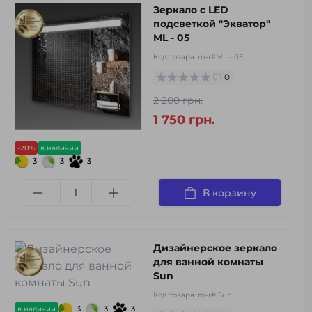
Зеркало с LED
подсветкой "Экватор"
ML - 05
Код товара:
m-r#ML - 05
0
2 200 грн.
1 750 грн.
-20%
в наличии
3
3
3
В корзину
Дизайнерское зеркало
для ванной комнаты
Sun
Код товара:
m-r# Sun
3
3
3
в наличии