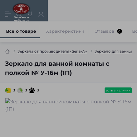
Зеркала и
мебель от
производителя
Все о товаре
Характеристики
Отзывов
В
0
Зеркала от производителя «Seria-A»
Зеркало для ванной 
Зеркало для ванной комнаты с
полкой № У-16м (1П)
3
3
3
есть в наличии