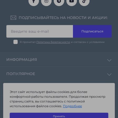
ПОДПИСЫВАЙТЕСЬ НА НОВОСТИ И АКЦИИ:
Подписаться
Я прочитал
Политика безопасности
и согласен с условиями
ИНФОРМАЦИЯ
Политика конфиденциальности
ПОПУЛЯРНОЕ
Контакты
Возврат товара
Зеркала от производителя «Seria-A»
КОНТАКТЫ И АДРЕС
Карта сайта
Корпусная мебель
Этот сайт использует файлы cookies для более
Производители
комфортной работы пользователя. Продолжая просмотр
Мебель в ванную комнату
г. Запорожье ул. Стартовая 3а
страниц сайта, вы соглашаетесь с политикой
Акции
МЕССЕНДЖЕРЫ
Мебель из стекла
использования файлов cookies.
Подробнее
info@seria-a.com.ua
Навесные полки
Telegram
Сантехника
Принять
Пн - Пт 9.00 - 19.00