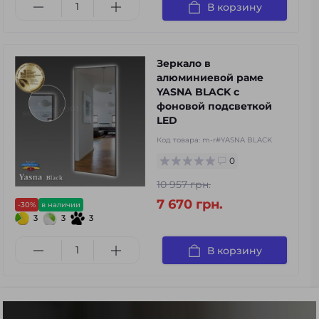
В корзину
Зеркало в
алюминиевой раме
YASNA BLACK с
фоновой подсветкой
LED
Код товара:
m-r#YASNA BLACK
0
10 957 грн.
7 670 грн.
-30%
в наличии
3
3
3
В корзину