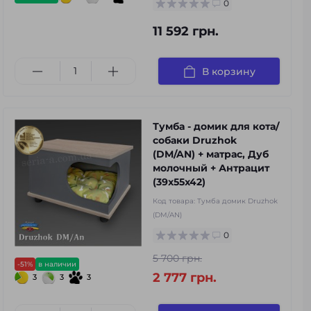
0
11 592 грн.
В корзину
Тумба - домик для кота/
собаки Druzhok
(DM/AN) + матрас, Дуб
молочный + Антрацит
(39x55x42)
Код товара:
Тумба домик Druzhok
(DM/AN)
0
5 700 грн.
-51%
в наличии
2 777 грн.
3
3
3