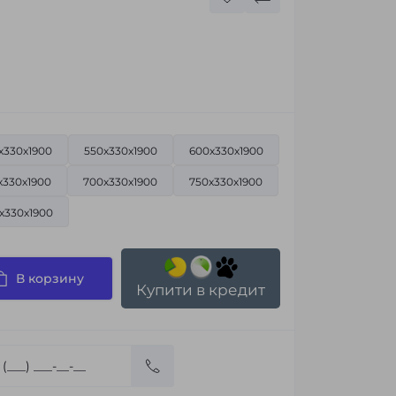
х330х1900
550х330х1900
600х330х1900
х330х1900
700х330х1900
750х330х1900
х330х1900
В корзину
Купити в кредит