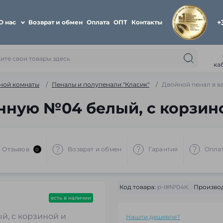
+
О нас
Возврат и обмен
Оплата
ОПТ
Контакты
ка
ной комнаты
Пеналы и полупенали "Класик"
Двойной пенал в в
нную №04 белый, с корзин
Отзывов
Возврат и обмен
Гарантия
Опла
0
Код товара:
p-l#№04К.
Производ
есть в наличии
Нашли дешевле?