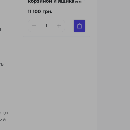
корзиной и ящиками
11 100 грн.
й
ть
ерцы
лий