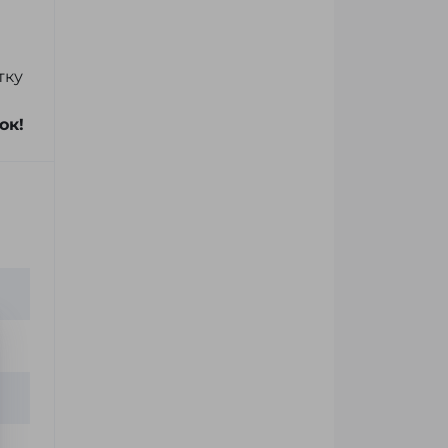
тку
ок!