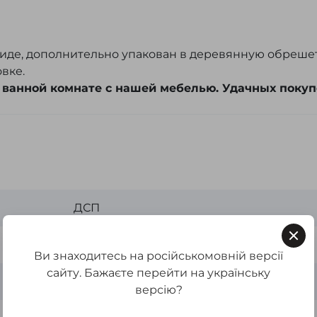
виде, дополнительно упакован в деревянную обреше
вке.
 ванной комнате с нашей мебелью. Удачных покуп
ДСП
Плавное
Ви знаходитесь на російськомовній версії
сайту. Бажаєте перейти на українську
ПВХ 0,5 мм
версію?