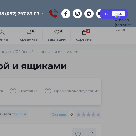
38 (097) 297-83-07
ua
ru
0
0
0
бинет
сравнить
закладки
корзина
анную №04 белый, с корзиной и ящиками
ой и ящиками
та
Доставка
Правила эксплуатации
Рекоменд
итель:
Seria A
Отзывы:
0