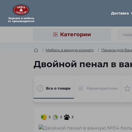
Доставка
Зеркала и мебель
от производителя
Категории
Мебель в ванную комнату
Пеналы для Ван
Двойной пенал в ва
Все о товаре
Характеристики
3
3
3