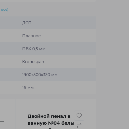
 все)
ДСП
Плавное
ПВХ 0,5 мм
Kronospan
1900x500x330 мм
16 мм.
Двойной пенал в
—
ванную №04 белый, с