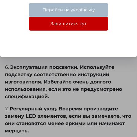
чтобы убедиться в их целостности. Если вы
Перейти на українську
заметили какие-либо повреждения, не тяните
с ремонтными работами.
Залишитися тут
5.
Защита от воды. Избегайте от прямого
контакта зеркала с водяными брызгами и
протеканиями, особенно в местах соединений
кабелей и светодиодных элементов.
6.
Эксплуатация подсветки. Используйте
подсветку соответственно инструкций
изготовителя. Избегайте очень долгого
использования, если это не предусмотрено
спецификацией.
7.
Регулярный уход. Вовремя производите
замену LED элементов, если вы замечаете, что
они становятся менее яркими или начинают
мерцать.