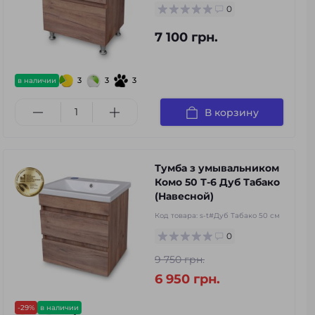
0
7 100 грн.
3
3
3
в наличии
В корзину
Тумба з умывальником
Комо 50 Т-6 Дуб Табако
(Навесной)
Код товара:
s-t#Дуб Табако 50 см
0
9 750 грн.
6 950 грн.
-29%
в наличии