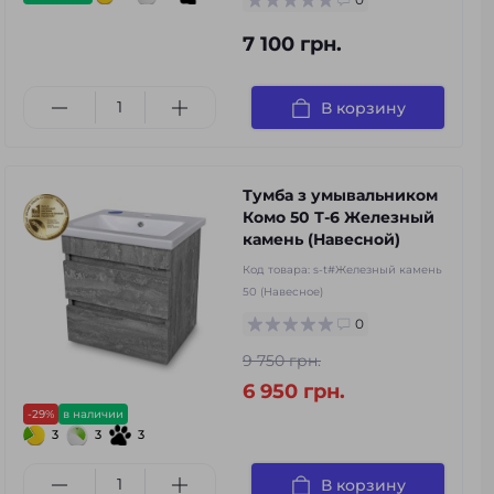
7 100 грн.
В корзину
Тумба з умывальником
Комо 50 Т-6 Железный
камень (Навесной)
Код товара:
s-t#Железный камень
50 (Навесное)
0
9 750 грн.
6 950 грн.
-29%
в наличии
3
3
3
В корзину