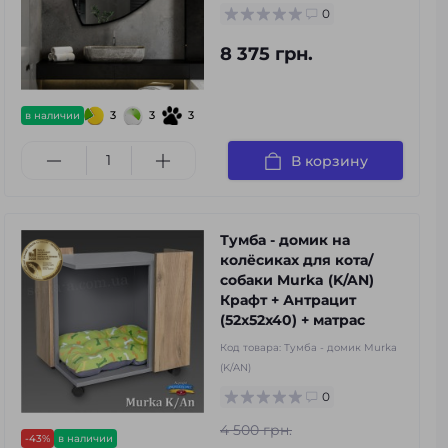
0
8 375 грн.
3
3
3
в наличии
В корзину
Тумба - домик на
колёсиках для кота/
собаки Murka (K/AN)
Крафт + Антрацит
(52x52x40) + матрас
Код товара:
Тумба - домик Murka
(K/AN)
0
4 500 грн.
-43%
в наличии