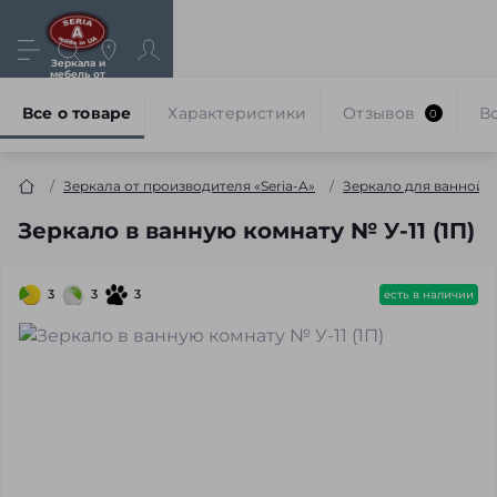
Зеркала и
мебель от
производителя
Все о товаре
Характеристики
Отзывов
В
0
Зеркала от производителя «Seria-A»
Зеркало для ванной 
Зеркало в ванную комнату № У-11 (1П)
3
3
3
есть в наличии