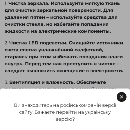
1.
Чистка зеркала. Используйте мягкую ткань
для очистки зеркальной поверхности. Для
удаления пятен – используйте средства для
очистки стекла, но избегайте попадания
жидкости на электрические компоненты.
2.
Чистка LED подсветки. Очищайте источники
света слегка увлажнённой салфеткой,
стараясь при этом избежать попадания влаги
внутрь. Перед тем как преступить к чистке –
следует выключить освещение с электросети.
3.
Вентиляция и влажность. Обеспечьте
достаточную вентиляцию в ванной комнате
для уменьшения конденсации. Это позволит
избежать коротких замыканий в системе
Ви знаходитесь на російськомовній версії
освещения.
сайту. Бажаєте перейти на українську
версію?
4.
Проверка кабелей и соединений. Регулярно
проверяйте состояние проводов и соединений,