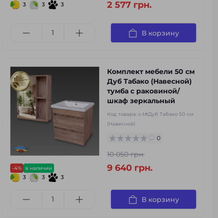
2 577 грн.
3
3
3
В корзину
Комплект мебели 50 см
Дуб Табако (Навесной)
тумба с раковиной/
шкаф зеркальный
Код товара:
s-t#Дуб Табако 50 см
(Навесной)
0
10 050 грн.
9 640 грн.
-4%
в наличии
3
3
3
В корзину