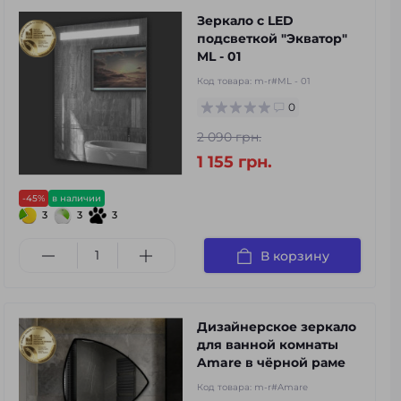
Зеркало с LED
подсветкой "Экватор"
ML - 01
Код товара:
m-r#ML - 01
0
2 090 грн.
1 155 грн.
-45%
в наличии
3
3
3
В корзину
Дизайнерское зеркало
для ванной комнаты
Amare в чёрной раме
Код товара:
m-r#Amare