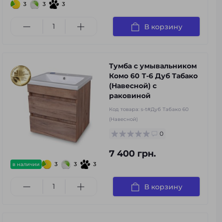
3
3
3
В корзину
Тумба с умывальником
Комо 60 Т-6 Дуб Табако
(Навесной) с
раковиной
Код товара:
s-t#Дуб Табако 60
(Навесной)
0
7 400 грн.
3
3
3
в наличии
В корзину