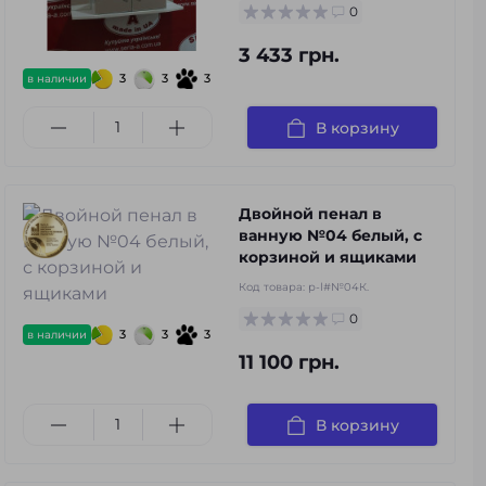
0
3 433 грн.
3
3
3
в наличии
В корзину
Двойной пенал в
ванную №04 белый, с
корзиной и ящиками
Код товара:
p-l#№04К.
0
3
3
3
в наличии
11 100 грн.
В корзину