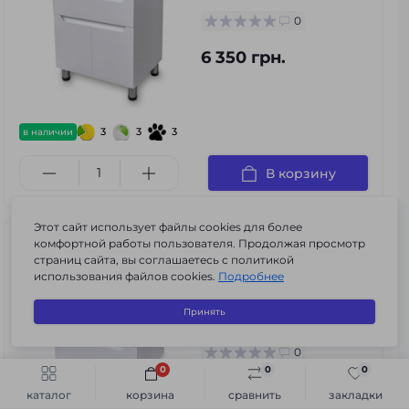
0
6 350 грн.
3
3
3
в наличии
В корзину
Этот сайт использует файлы cookies для более
комфортной работы пользователя. Продолжая просмотр
Тумба с умывальником
страниц сайта, вы соглашаетесь с политикой
Комо 50 Т-6 Белый
использования файлов cookies.
Подробнее
(Навесной)
Код товара:
s-t#Белый 50
Принять
(Навесная)
0
0
0
0
Быстрый заказ
В корзину
6 990 грн.
каталог
корзина
сравнить
закладки