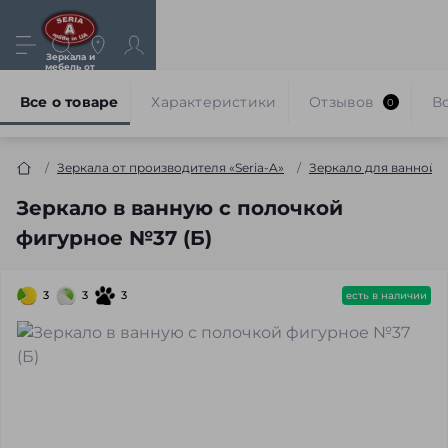
Зеркала и
мебель от
производителя
Все о товаре
Характеристики
Отзывов
В
0
Зеркала от производителя «Seria-A»
Зеркало для ванной 
Зеркало в ванную с полочкой
фигурное №37 (Б)
3
3
3
есть в наличии