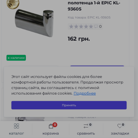
полотенца 1-й EPIC KL-
93605
Код товара:
EPIC KL-93605
0
162 грн.
в наличии
В корзину
Этот сайт использует файлы cookies для более
комфортной работы пользователя. Продолжая просмотр
страниц сайта, вы соглашаетесь с политикой
использования файлов cookies.
Подробнее
Дозатор для жидкого
мыла подвесной Solone
Принять
z3927
Код товара:
z3927
0
0
0
0
Быстрый заказ
В корзину
каталог
корзина
сравнить
закладки