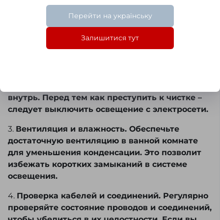
для очистки зеркальной поверхности. Для
Перейти на українську
удаления пятен – используйте средства для
очистки стекла, но избегайте попадания
Залишитися тут
жидкости на электрические компоненты.
2.
Чистка LED подсветки. Очищайте источники
света слегка увлажнённой салфеткой,
стараясь при этом избежать попадания влаги
внутрь. Перед тем как преступить к чистке –
следует выключить освещение с электросети.
3.
Вентиляция и влажность. Обеспечьте
достаточную вентиляцию в ванной комнате
для уменьшения конденсации. Это позволит
избежать коротких замыканий в системе
освещения.
4.
Проверка кабелей и соединений. Регулярно
проверяйте состояние проводов и соединений,
чтобы убедиться в их целостности. Если вы