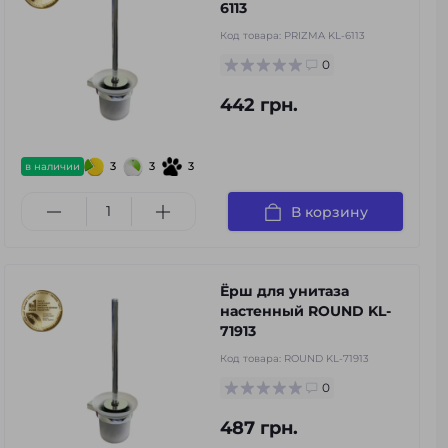
6113
Код товара:
PRIZMA KL-6113
0
442 грн.
3
3
3
в наличии
В корзину
Ёрш для унитаза
настенный ROUND KL-
71913
Код товара:
ROUND KL-71913
0
487 грн.