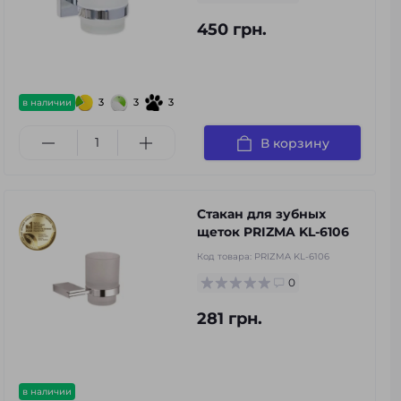
450 грн.
3
3
3
в наличии
В корзину
Стакан для зубных
щеток PRIZMA KL-6106
Код товара:
PRIZMA KL-6106
0
281 грн.
в наличии