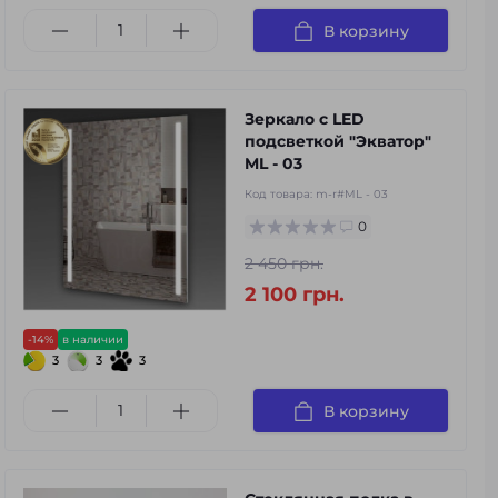
В корзину
Зеркало с LED
подсветкой "Экватор"
ML - 03
Код товара:
m-r#ML - 03
0
2 450 грн.
2 100 грн.
-14%
в наличии
3
3
3
В корзину