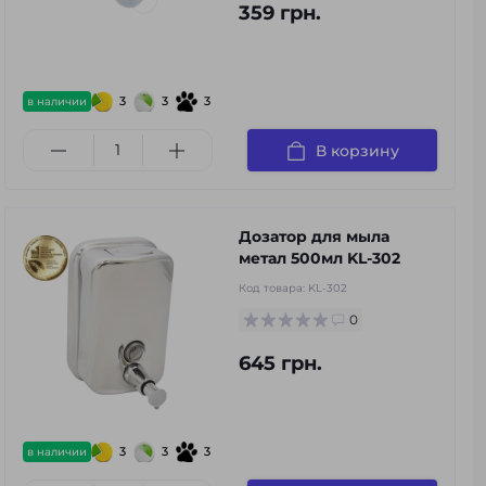
359 грн.
3
3
3
в наличии
В корзину
Дозатор для мыла
метал 500мл KL-302
Код товара:
KL-302
0
645 грн.
3
3
3
в наличии