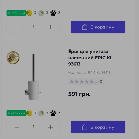
3
3
3
в наличии
В корзину
Ёрш для унитаза
настенний EPIC KL-
93613
Код товара:
EPIC KL-93613
0
591 грн.
3
3
3
в наличии
В корзину