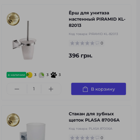
Ёрш для унитаза
настенный PIRAMID KL-
82013
Код товара:
PIRAMID KL-82013
0
396 грн.
3
3
3
в наличии
В корзину
Стакан для зубных
щеток PLASA 87006A
Код товара:
PLASA 87006A
0