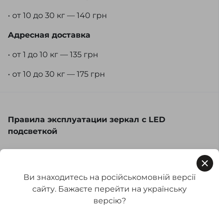
• от 10 до 30 кг — 140 грн
Адресная доставка
• от 1 до 10 кг — 135 грн
• от 10 до 30 кг — 175 грн
Правила эксплуатации зеркал с LED
подсветкой
Уход за зеркалами с LED подсветкой в ванную
комнату требует внимание не только к самому
Ви знаходитесь на російськомовній версії
зеркалу, но и к электронным компонентам. Вот
сайту. Бажаєте перейти на українську
несколько рекомендаций:
версію?
1.
Чистка зеркала. Используйте мягкую ткань