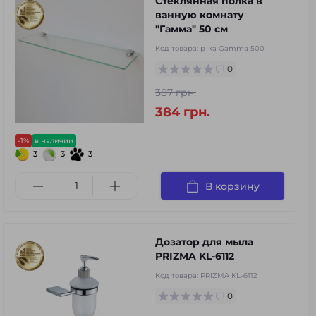
Стеклянная полка в
ванную комнату
"Гамма" 50 см
Код товара:
p-ka Gamma 500
0
387 грн.
384 грн.
-1%
в наличии
3
3
3
В корзину
Дозатор для мыла
PRIZMA KL-6112
Код товара:
PRIZMA KL-6112
0