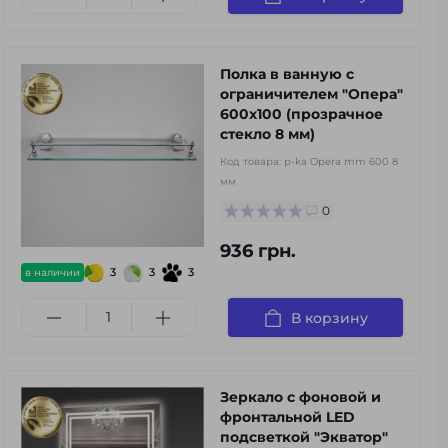
Полка в ванную с
ограничителем "Опера"
600x100 (прозрачное
стекло 8 мм)
Код товара:
p-ka Opera mm 600 8
мм
0
936 грн.
3
3
3
в наличии
В корзину
Зеркало с фоновой и
фронтальной LED
подсветкой "Экватор"