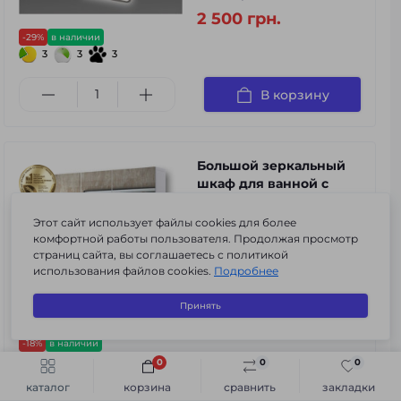
2 500 грн.
-29%
в наличии
3
3
3
В корзину
Большой зеркальный
шкаф для ванной с
открытой полкой G - 05
70 см
Этот сайт использует файлы cookies для более
комфортной работы пользователя. Продолжая просмотр
Код товара:
s-k#G - 05 70
страниц сайта, вы соглашаетесь с политикой
0
использования файлов cookies.
Подробнее
4 137 грн.
Принять
3 372 грн.
-18%
в наличии
3
3
3
0
0
0
Быстрый заказ
В корзину
каталог
корзина
сравнить
закладки
В корзину