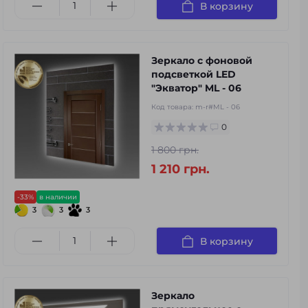
В корзину
Зеркало с фоновой
подсветкой LED
"Экватор" ML - 06
Код товара:
m-r#ML - 06
0
1 800 грн.
1 210 грн.
-33%
в наличии
3
3
3
В корзину
Зеркало