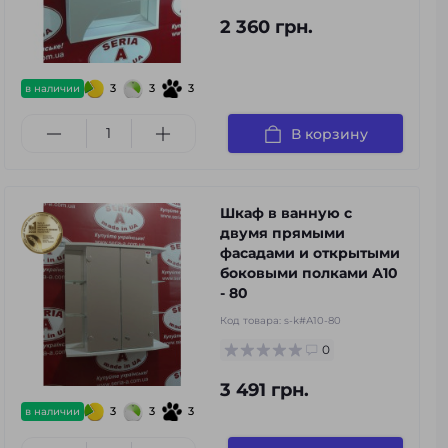
2 360 грн.
3
3
3
в наличии
В корзину
Шкаф в ванную с
двумя прямыми
фасадами и открытыми
боковыми полками А10
- 80
Код товара:
s-k#А10-80
0
3 491 грн.
3
3
3
в наличии