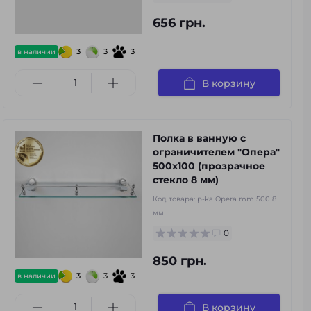
656 грн.
3
3
3
в наличии
В корзину
Полка в ванную с
ограничителем "Опера"
500x100 (прозрачное
стекло 8 мм)
Код товара:
p-ka Opera mm 500 8
мм
0
850 грн.
3
3
3
в наличии
В корзину