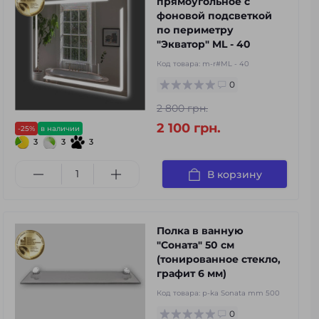
прямоугольное с
фоновой подсветкой
по периметру
"Экватор" ML - 40
Код товара:
m-r#ML - 40
0
2 800 грн.
2 100 грн.
-25%
в наличии
3
3
3
В корзину
Полка в ванную
"Соната" 50 см
(тонированное стекло,
графит 6 мм)
Код товара:
p-ka Sonata mm 500
0