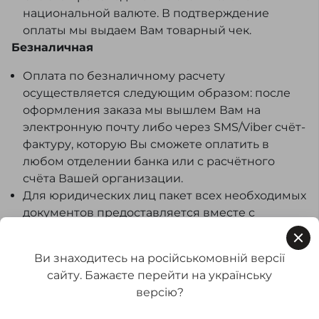
национальной валюте. В подтверждение
оплаты мы выдаем Вам товарный чек.
Безналичная
Оплата по безналичному расчету
осуществляется следующим образом: после
оформления заказа мы вышлем Вам на
электронную почту либо через SMS/Viber счёт-
фактуру, которую Вы сможете оплатить в
любом отделении банка или с расчётного
счёта Вашей организации.
Для юридических лиц пакет всех необходимых
документов предоставляется вместе с
товаром.
Оплата частями и рассрочка
Ви знаходитесь на російськомовній версії
сайту. Бажаєте перейти на українську
Для клиентов Seria-A доступна покупка
версію?
товаров в рассрочку и оплата по частям через
ПриватБанк и Monobank. Это удобная