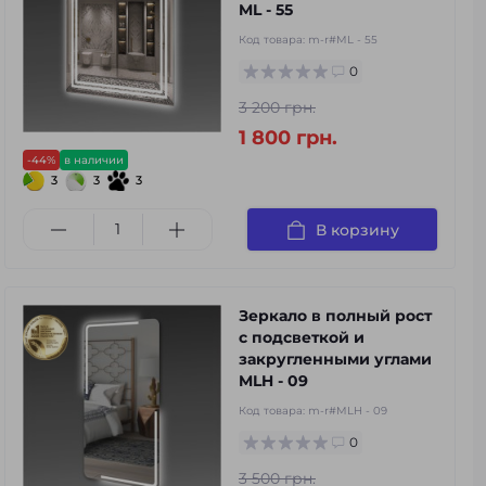
ML - 55
Код товара:
m-r#ML - 55
0
3 200 грн.
1 800 грн.
-44%
в наличии
3
3
3
В корзину
Зеркало в полный рост
с подсветкой и
закругленными углами
MLH - 09
Код товара:
m-r#MLH - 09
0
3 500 грн.