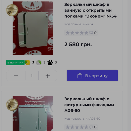
Зеркальный шкаф в
ванную с открытыми
полками "Эконом" №54
Код товара:
s-k#54
0
2 580 грн.
3
3
3
в наличии
В корзину
Зеркальный шкаф с
фигурными фасадами
А06-60
Код товара:
s-k#А06-60
0