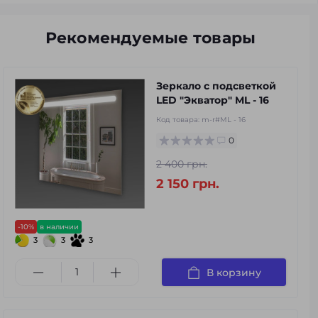
Рекомендуемые товары
Зеркало с подсветкой
LED "Экватор" ML - 16
Код товара:
m-r#ML - 16
0
2 400 грн.
2 150 грн.
-10%
в наличии
3
3
3
В корзину