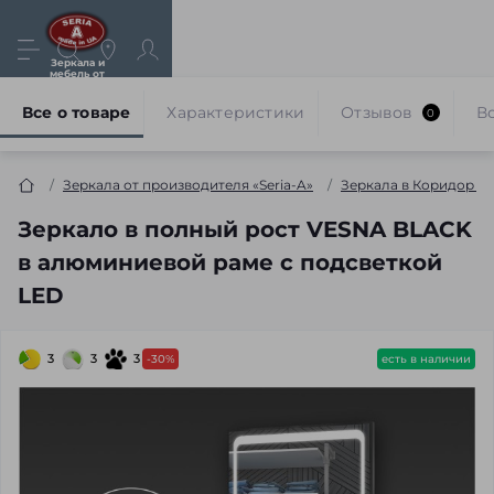
Зеркала и
мебель от
производителя
Все о товаре
Характеристики
Отзывов
В
0
Зеркала от производителя «Seria-A»
Зеркала в Коридор и
Зеркало в полный рост VESNA BLACK
в алюминиевой раме с подсветкой
LED
3
3
3
-30%
есть в наличии