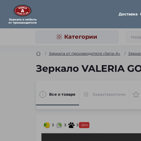
Доставка
Зеркала и мебель
от производителя
Категории
Зеркала от производителя «Seria-A»
Зерка
Зеркало VALERIA GO
Все о товаре
Характеристики
3
3
3
-30%