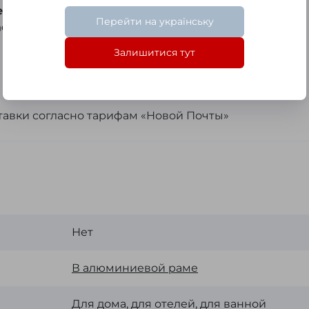
едено 2 медных провода под 220)
Перейти на українську
 Gold, Black, White.
Залишитися тут
:
 яркости;
ставки согласно тарифам «Новой Почты»
Нет
В алюминиевой раме
Для дома, для отелей, для ванной