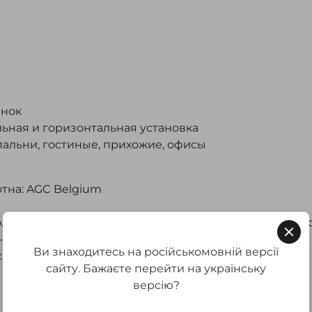
енок
льная и горизонтальная установка
пальни, гостиные, прихожие, офисы
тна: AGC Belgium
холодный 5500-6500K (кельвины); также доступен выб
ьный или теплый
Ви знаходитесь на російськомовній версії
сит от размера зеркала)
сайту. Бажаєте перейти на українську
версію?