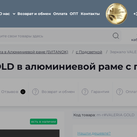
+
О нас
Возврат и обмен
Оплата
ОПТ
Контакты
ка
ла в Алюминиевой раме (SVITANOK)
с Подсветкой
Зеркало VALE
LD в алюминиевой раме с 
Отзывов
Возврат и обмен
Гарантия
Опла
0
Код товара:
m-r#VALERIA GOLD
есть в наличии
Нашли дешевле?