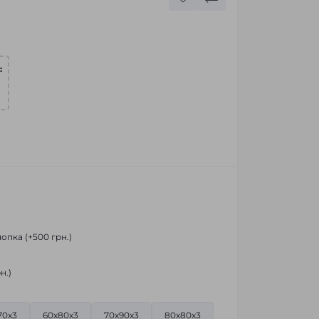
:
опка (+500 грн.)
н.)
70x3
60x80x3
70x90x3
80x80x3