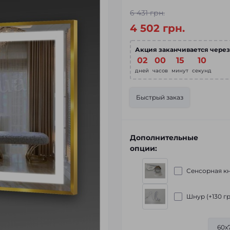
6 431 грн.
4 502 грн.
Акция заканчивается через
02
:
00
:
15
:
09
дней
часов
минут
секунд
Быстрый заказ
Дополнительные
опции:
Сенсорная кн
Шнур (+130 гр
60x