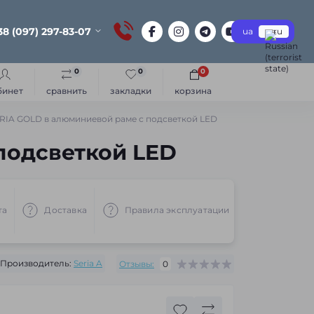
38 (097) 297-83-07
ua
ru
0
0
0
бинет
сравнить
закладки
корзина
RIA GOLD в алюминиевой раме с подсветкой LED
подсветкой LED
та
Доставка
Правила эксплуатации
Рекоменд
Производитель:
Seria A
Отзывы:
0