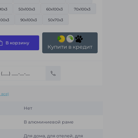
90x3
50x100x3
60x100x3
70x100x3
100x3
90x100x3
50x70x3
В корзину
Купити в кредит
 все)
Нет
В алюминиевой раме
Для дома, для отелей, для