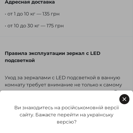
Адресная доставка
• от 1 до 10 кг — 135 грн
• от 10 до 30 кг — 175 грн
Правила эксплуатации зеркал с LED
подсветкой
Уход за зеркалами с LED подсветкой в ванную
комнату требует внимание не только к самому
зеркалу, но и к электронным компонентам. Вот
несколько рекомендаций:
Ви знаходитесь на російськомовній версії
1.
Чистка зеркала. Используйте мягкую ткань
сайту. Бажаєте перейти на українську
для очистки зеркальной поверхности. Для
версію?
удаления пятен – используйте средства для
очистки стекла, но избегайте попадания