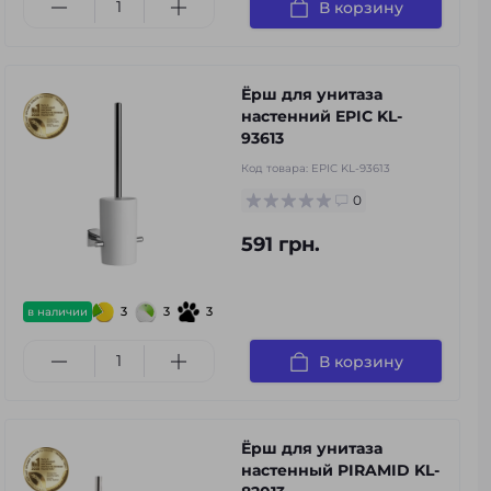
В корзину
Ёрш для унитаза
настенний EPIC KL-
93613
Код товара:
EPIC KL-93613
0
591 грн.
3
3
3
в наличии
В корзину
Ёрш для унитаза
настенный PIRAMID KL-