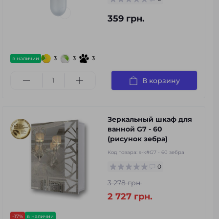
359 грн.
3
3
3
в наличии
В корзину
Зеркальный шкаф для
ванной G7 - 60
(рисунок зебра)
Код товара:
s-k#G7 - 60 зебра
0
3 278 грн.
2 727 грн.
-17%
в наличии