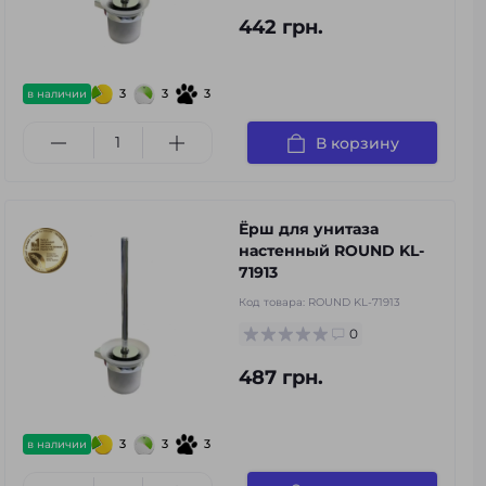
442 грн.
3
3
3
в наличии
В корзину
Ёрш для унитаза
настенный ROUND KL-
71913
Код товара:
ROUND KL-71913
0
487 грн.
3
3
3
в наличии