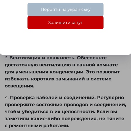
жидкости на электрические компоненты.
Перейти на українську
2.
Чистка LED подсветки. Очищайте источники
Залишитися тут
света слегка увлажнённой салфеткой,
стараясь при этом избежать попадания влаги
внутрь. Перед тем как преступить к чистке –
следует выключить освещение с электросети.
3.
Вентиляция и влажность. Обеспечьте
достаточную вентиляцию в ванной комнате
для уменьшения конденсации. Это позволит
избежать коротких замыканий в системе
освещения.
4.
Проверка кабелей и соединений. Регулярно
проверяйте состояние проводов и соединений,
чтобы убедиться в их целостности. Если вы
заметили какие-либо повреждения, не тяните
с ремонтными работами.