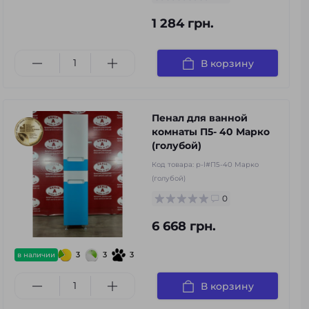
1 284 грн.
В корзину
Пенал для ванной
комнаты П5- 40 Марко
(голубой)
Код товара:
p-l#П5-40 Марко
(голубой)
0
6 668 грн.
3
3
3
в наличии
В корзину