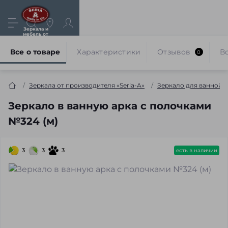
Зеркала и
мебель от
производителя
Все о товаре
Характеристики
Отзывов
В
0
Зеркала от производителя «Seria-A»
Зеркало для ванной 
Зеркало в ванную арка с полочками
№324 (м)
3
3
3
есть в наличии