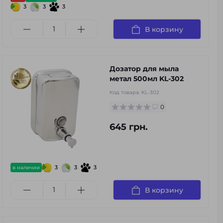
3
3
3
В корзину
Дозатор для мыла
метал 500мл KL-302
Код товара:
KL-302
0
645 грн.
3
3
3
в наличии
В корзину