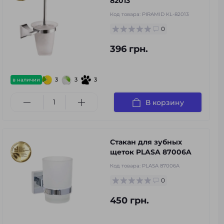
82013
Код товара:
PIRAMID KL-82013
0
396 грн.
3
3
3
в наличии
В корзину
Стакан для зубных
щеток PLASA 87006A
Код товара:
PLASA 87006A
0
450 грн.