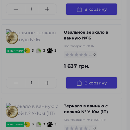
В корзину
Овальное зеркало в
ванную №16
Код товара:
m-r# 16
3
3
3
в наличии
0
1 637 грн.
В корзину
Зеркало в ванную с
полкой № У-10м (1П)
Код товара:
m-r# У-10м (1П)
3
3
3
в наличии
0