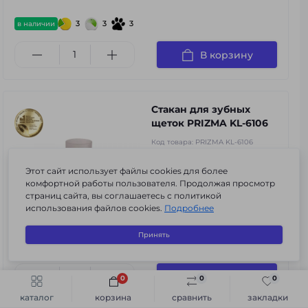
3
3
3
в наличии
В корзину
Стакан для зубных
щеток PRIZMA KL-6106
Код товара:
PRIZMA KL-6106
0
Этот сайт использует файлы cookies для более
комфортной работы пользователя. Продолжая просмотр
281 грн.
страниц сайта, вы соглашаетесь с политикой
использования файлов cookies.
Подробнее
Принять
в наличии
В корзину
0
0
0
Быстрый заказ
В корзину
каталог
корзина
сравнить
закладки