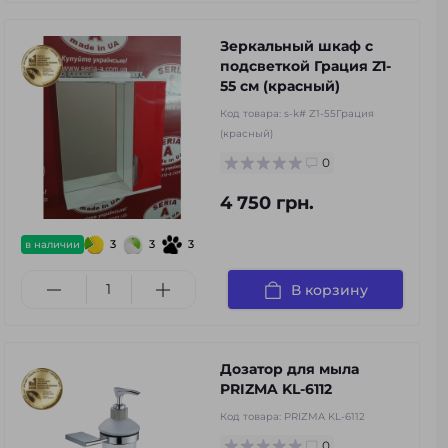
Зеркальный шкаф с
подсветкой Грация Z1-
55 см (красный)
Код товара:
s-k# Z1-55Грация
(красный)
0
4 750 грн.
3
3
3
в наличии
В корзину
Дозатор для мыла
PRIZMA KL-6112
Код товара:
PRIZMA KL-6112
0