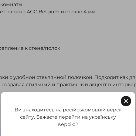
 комнаты
е полотно AGC Belgium и стекло 4 мм.
крепление к стене/полок
ки с удобной стеклянной полочкой. Подходит как дл
, создавая стильный и практичный акцент в интерьер
Ви знаходитесь на російськомовній версії
сайту. Бажаєте перейти на українську
версію?
Нет