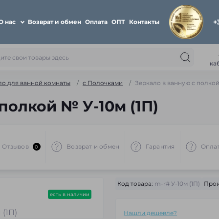
+
О нас
Возврат и обмен
Оплата
ОПТ
Контакты
ка
ло для ванной комнаты
с Полочками
Зеркало в ванную с полкой
полкой № У-10м (1П)
Отзывов
Возврат и обмен
Гарантия
Опла
0
Код товара:
m-r# У-10м (1П)
Прои
есть в наличии
Нашли дешевле?