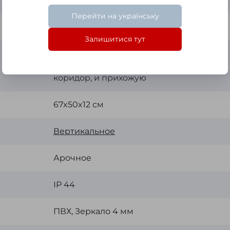
Перейти на українську
Нет
Залишитися тут
Для дома, для отелей, для ванной
комнаты, в спальню, в гостиную, в
коридор, и прихожую
67x50x12 см
Вертикальное
Арочное
ІР 44
ПВХ, Зеркало 4 мм