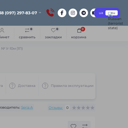
38 (097) 297-83-07
ua
ru
0
0
0
бинет
сравнить
закладки
корзина
 № У-10м (1П)
та
Доставка
Правила эксплуатации
Рекоменд
зводитель:
Seria A
Отзывы:
0