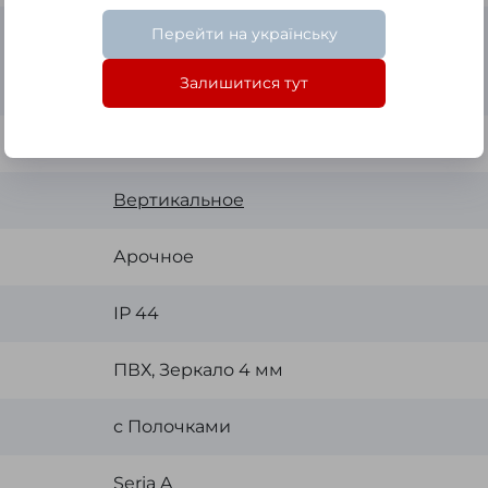
Перейти на українську
Для дома, для отелей, для ванной
комнаты, в спальню, в гостиную, в
Залишитися тут
коридор, и прихожую
67x44x12 см
Вертикальное
Арочное
ІР 44
ПВХ, Зеркало 4 мм
с Полочками
Seria A