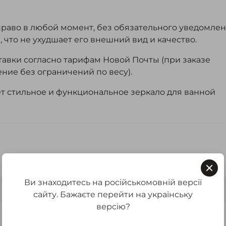
право в любой момент, без обязательного уведомлен
что не ухудшает его внешний вид и качество.
тавки согласно тарифам Новой Почты (при заказе
ние без ограничений по весу).
ет стильное и функциональное зеркало для ванной
Ви знаходитесь на російськомовній версії
Нет
сайту. Бажаєте перейти на українську
версію?
Нет