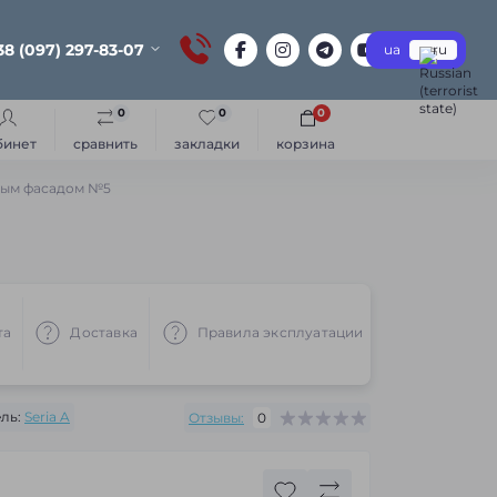
38 (097) 297-83-07
ua
ru
0
0
0
бинет
сравнить
закладки
корзина
ным фасадом №5
та
Доставка
Правила эксплуатации
Рекоменд
ль:
Seria A
Отзывы:
0