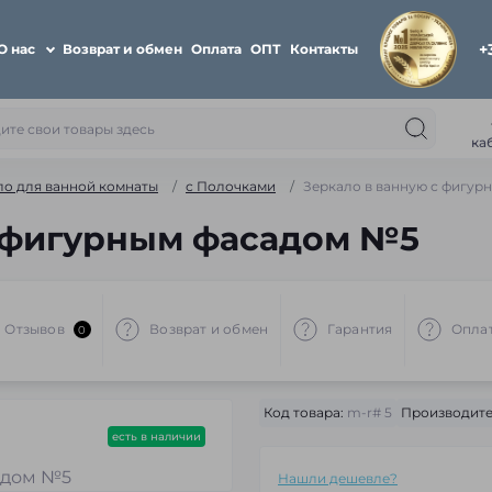
+
О нас
Возврат и обмен
Оплата
ОПТ
Контакты
ка
ло для ванной комнаты
с Полочками
Зеркало в ванную с фигур
с фигурным фасадом №5
Отзывов
Возврат и обмен
Гарантия
Опла
0
Код товара:
m-r# 5
Производите
есть в наличии
Нашли дешевле?